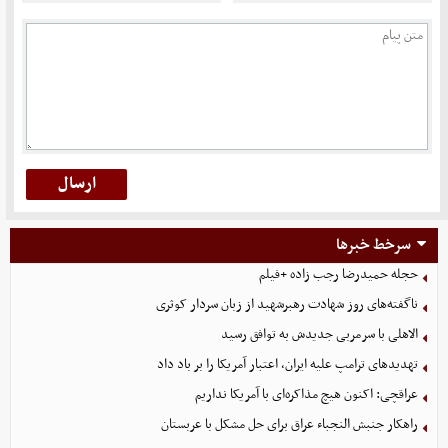
سرخط خبرها
حجله حمیدرضا رجب زاده +فیلم
ناگفته‌های روز شهادت رهبرشهید از زبان سردار کوثری
الاهلی با سرمربی جدیدش به توافق رسید
تهدیدهای ترامپ علیه ایران، اعتبار آمریکا را بر باد داد
عراقچی: اکنون هیچ مذاکره‌ای با آمریکا نداریم
راهکار جنبش النجباء عراق برای حل مشکل با عربستان