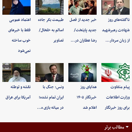
ناگفته‌های روز
خبر جدید از فصل
طبیعت بکر جاده
اعتماد عمومی
شهادت رهبرشهید
جدید پایتخت/
اسالم به خلخال/
فقط با خبرهای
از زبان سردار…
رضا عطاران در…
تصاویر
خوب ساخته
نمی‌شود
پیام متفاوت
هدایای روز
ونس: جنگ با
نقشه و توطئه
وزارت اطلاعات
خبرنگار ۱۴۰۵
ایران تمام نشده؛
آمریکا برای عراق
برای روز خبرنگار
اعلام شد
در میانه بازی ه…
مطالب برتر