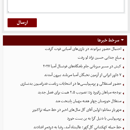
سرخط خبرها
احتمال حضور بیرانوند در بازی‌های آسیایی قوت گرفت
مبلغ جدایی حسین نژاد لو رفت
کیش در مسیر میزبانی جام باشگاه‌های فوتسال آسیا ۲۰۲۷
۷ داور ایرانی از آزمون نخبگان آسیا سربلند بیرون آمدند
حضور استقلالی و پرسپولیسی‌ها در انتخابات ریاست فدراسیون بدنسازی
بودجه سپاهان رکورد زد؛ تصویب ۲.۵ همت برای فصل جدید
ستقلال خوزستان چهار هفته مهمان پایتخت شد
شهریار مغانلو؛ اولین آقای گل سال‌های اخیر در خط حمله تراکتور
پرسپولیس با دنیل گرا به بن بست خورد
خط حمله کهکشانی گل‌گهر؛ عالیشاه آمد، رقبا به دردسر افتادند