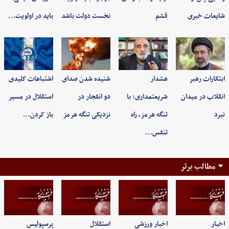
شایعات خبری
قشم
نخست دولت باشد
باید در اولویت…
ابتکارات رهبر
هشدار
شنیده شدن صدای
اشتباهات کلیدی
انقلاب در میدان
شریعتمداری: با
دو انفجار در
استقلال در مسیر
نبرد
تنگه هرمز، راه
نزدیکی تنگه هرمز
باز کردن…
تنفس…
مطالب برتر
اخبار
اخبار ورزشی
استقلال
پرسپولیس