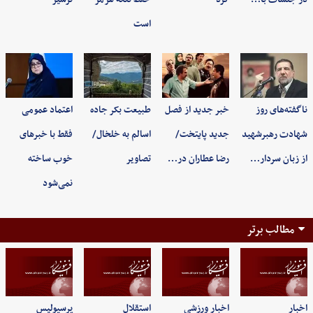
است
ناگفته‌های روز
خبر جدید از فصل
طبیعت بکر جاده
اعتماد عمومی
شهادت رهبرشهید
جدید پایتخت/
اسالم به خلخال/
فقط با خبرهای
از زبان سردار…
رضا عطاران در…
تصاویر
خوب ساخته
نمی‌شود
مطالب برتر
اخبار
اخبار ورزشی
استقلال
پرسپولیس