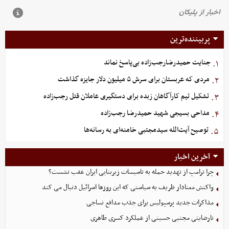
پربیننده‌ترین
جنایت حمیدرضارجب‌زاده بی‌پاسخ نماند
۱.
مردی که عربستان برای سرش ۵ میلیون دلار جایزه گذاشت
۲.
تشکیل تیم کارآگاهان زبده برای دستگیری عاملان قتل رجب‌زاده
۳.
مداحی بسیجی شهید حمیدرضا رجب‌زاده
۴.
توصیح آیت‌الله سیدمجتبی خامنه‌ای به رسانه‌ها
۵.
آخرین اخبار
چرا ترامپ از تهدید حمله به تاسیسات زیربنایی ایران عقب نشست؟
واکنش معنادار ظریف به سیاستی که این روزها اسرائیل دنبال می کند
مذاکرات جدید پرسپولیس برای جذب مدافع نساجی
نارضایتی مجتبی حسینی از عملکرد کسری طاهری