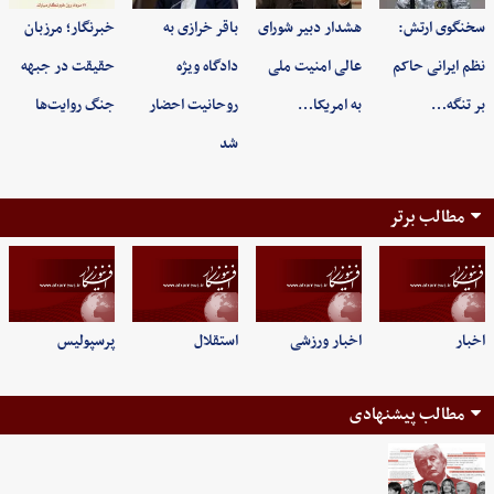
سخنگوی ارتش:
هشدار دبیر شورای
باقر خرازی به
خبرنگار؛ مرزبان
نظم ایرانی حاکم
عالی امنیت ملی
دادگاه ویژه
حقیقت در جبهه
بر تنگه…
به امریکا…
روحانیت احضار
جنگ روایت‌ها
شد
مطالب برتر
اخبار
اخبار ورزشی
استقلال
پرسپولیس
مطالب پیشنهادی