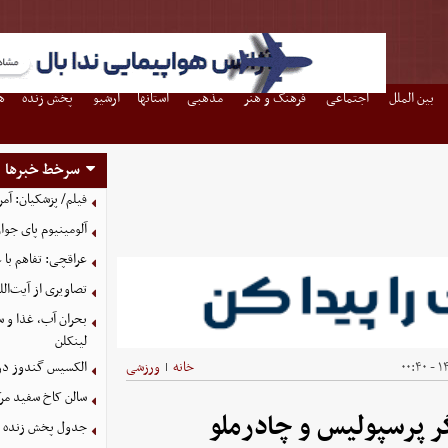
بین الملل
اجتماعی
فرهنگ و هنر
مذهبی
استانها
آرشیو
پخش زنده
ه
سرخط خبرها
فیلم/ پزشکیان: آمر
آلومینیوم پای جوان
عراقچی: تفاهم با 
تصاویری از آیت‌ال
بحران آب، غذا و س
لینکلن
۱۴
خانه
ورزشی
الکسیس گندوز در آ
|
سالن کاخ سفید مرک
ر پرسپولیس و چادرملو
جدول پخش زنده مس