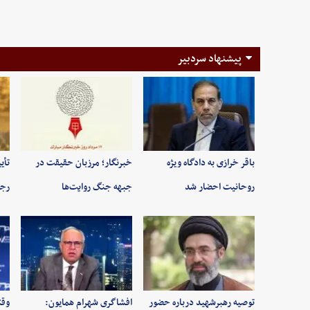
پیشنهاد سردبیر
باقر خرازی به دادگاه ویژه
خبرنگار؛ مرزبان حقیقت در
تأی
روحانیت احضار شد
جبهه جنگ روایت‌ها
رجب
توصیه رهبرشهید درباره حضور
افشاگری شهرام همایون:
وقت