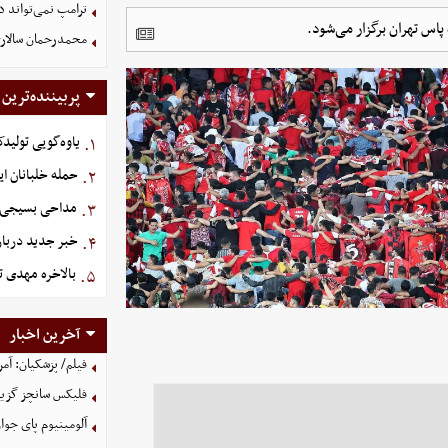
ترامپ نمی‌تواند د
اس تهران برگزار می‌شود.
محمدرحمان سالار
پربیننده‌ترین
یاوه‌گویی تولیدک
۱.
حمله خلبانان ایرا
۲.
مداحی بسیجی 
۳.
خبر جدید دربار
۴.
بالاخره مهدی ت
۵.
آخرین اخبار
فیلم/ پزشکیان: آمر
فلیکس سانچز گزینه
آلومینیوم پای جوان