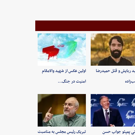
ید ربایش و قتل حمیدرضا
اولین عکس از شهید والامقام
‌زاده
امنیت در جنگ…
ی پمپئو جواب حسن
تبریک رئیس مجلس به مناسبت