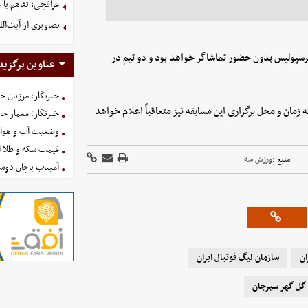
عراقچی: تفاهم با 
تصاویری از آیت‌ال
پرسپولیس بدون حضور تماشاگر خواهد بود و دو تیم در
عناوین برگزید
خبرنگار؛ مرزبان 
ن می‌رود که زمان و محل برگزاری این مسابقه نیز متعاقباً اعلام خواهد
خبرنگار؛ معمار ح
وضعیت آب و هوای کشور ا
قیمت سکه و طلا امروز شنبه
منبع :
ورزش سه
آمیتاب باچان دوست
ان
سازمان لیگ فوتبال ایران
 گل گهر سیرجان