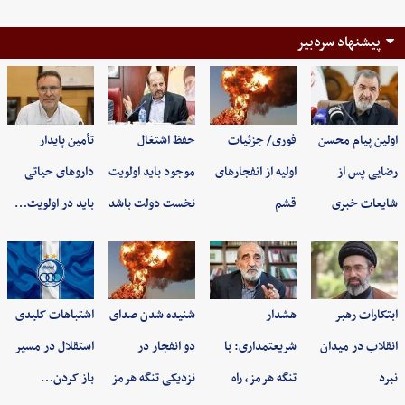
پیشنهاد سردبیر
اولین پیام محسن
فوری/ جزئیات
حفظ اشتغال
تأمین پایدار
رضایی پس از
اولیه از انفجارهای
موجود باید اولویت
داروهای حیاتی
شایعات خبری
قشم
نخست دولت باشد
باید در اولویت…
ابتکارات رهبر
هشدار
شنیده شدن صدای
اشتباهات کلیدی
انقلاب در میدان
شریعتمداری: با
دو انفجار در
استقلال در مسیر
نبرد
تنگه هرمز، راه
نزدیکی تنگه هرمز
باز کردن…