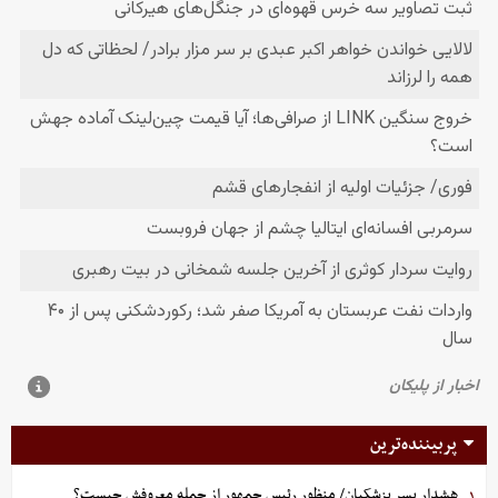
پربیننده‌ترین
هشدار پسر پزشکیان/ منظور رئیس جمهور از جمله معروفش چیست؟