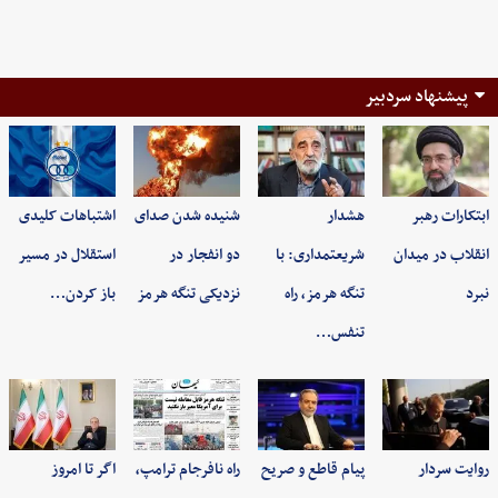
پیشنهاد سردبیر
ابتکارات رهبر
هشدار
شنیده شدن صدای
اشتباهات کلیدی
انقلاب در میدان
شریعتمداری: با
دو انفجار در
استقلال در مسیر
نبرد
تنگه هرمز، راه
نزدیکی تنگه هرمز
باز کردن…
تنفس…
روایت سردار
پیام قاطع و صریح
راه نافرجام ترامپ،
اگر تا امروز