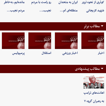
کوثری از نحوه ترور
ایران به متحدان
رو راست با مردم
مانده‌ایم، به‌خاطر
شهید لاریجانی
منطقه‌ای آم…
نجیب،…
مردم نجیب…
مطالب برتر
اخبار
اخبار ورزشی
استقلال
پرسپولیس
مطالب پیشنهادی
اهانت‌های ترامپ
به رهبران گروه ۷