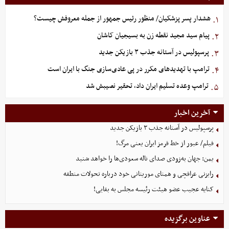
هشدار پسر پزشکیان/ منظور رئیس جمهور از جمله معروفش چیست؟
۱.
پیام سید مجید نقطه زن به بسیجیان کاشان
۲.
پرسپولیس در آستانه جذب ۳ بازیکن جدید
۳.
ترامپ با تهدیدهای مکرر در پی عادی‌سازی جنگ با ایران است
۴.
ترامپ وعده تسلیم ایران داد، تحقیر نصیبش شد
۵.
آخرین اخبار
پرسپولیس در آستانه جذب ۳ بازیکن جدید
فیلم/ عبور از خط قرمز ایران یعنی مرگ!
یمن: جهان به‌زودی صدای ناله سعودی‌ها را خواهد شنید
رایزنی عراقچی و همتای موریتانی خود درباره تحولات منطقه
کنایه عجیب عضو هیئت رئیسه مجلس به بقایی!
عناوین برگزیده