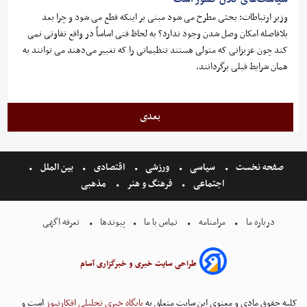
وزیر ارتباطات: بحثی مطرح می شود مبنی بر اینکه قطع می شود و چرا بعد
بلافاصله امکان وصل شدن وجود ندارد؟ به لحاظ فنی اساساً در واقع تفاوتی نمی
کند چون عزیزانی که متولی هستند تنظیماتی را که تغییر می‌دهند می توانند به
همان شرایط قبلی برگردانند.
بعدی
صفحه نخست
سیاسی
ورزشی
اقتصادی
بین الملل
اجتماعی
فرهنگ و هنر
مذهبی
درباره ما
مرامنامه
تماس با ما
پیوندها
تعرفه اگهی
طراحی سایت خبری و خبرگزاری آسام
کلیه حقوق مادی و معنوی این سایت متعلق به
پایگاه خبری تحلیلی افکارنیوز
است و