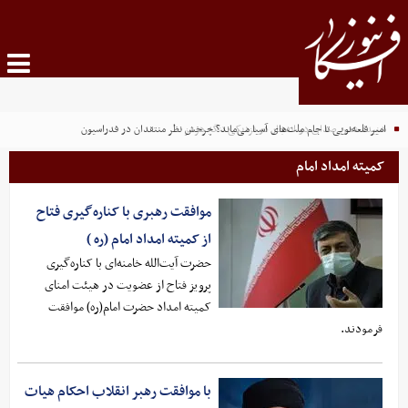
شنیده شدن صدای دو انفجار در نزدیکی تنگه هرمز
امیر قلعه‌نویی تا جام ملت‌های آسیا می‌ماند؟ چرخش نظر منتقدان در فدراسیون
کمیته امداد امام
موافقت رهبری با کناره‌گیری فتاح
از کمیته امداد امام (ره )
حضرت آیت‌الله خامنه‌ای با کناره‌گیری
پرویز فتاح از عضویت در هیئت امنای
کمیته امداد حضرت امام(ره) موافقت
فرمودند.
با موافقت رهبر انقلاب احکام هیات