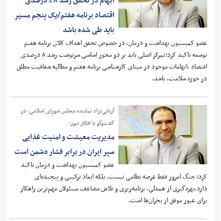
ابهام در تحقق رشد ۸٪ درصدی
اقتصاد برنامه هفتم/یک پنجم مسیر
باید طی شده باشد
عضو کمیسیون بهداشت و درمان، در خصوص تحقق اهداف کلان برنامه هفتم
توسعه تاکید کرد:تمرکز اصلی باید بر دو محور اساسی سرنوشت رشد ۸ درصدی
اقتصاد ،ابهامات موجود در مبنای کارشناسی برنامه هفتم و مطالبه شفافیت مطلق
در حوزه سلامت، باشد.
آریایی‌نژاد نماینده مجلس شورای اسلامی، در
گفت‌وگو با افکار نیوز:
مدیریت معیشت و امنیت غذایی
سپر ایران در برابر فشار دشمن است
عضو کمیسیون بهداشت و درمان تاکید
کرد: جنگ امروز فقط عرصه نظامی نیست، بلکه ابعاد ترکیبی و پیچیده‌ای
دارد،بهره‌گیری از همدلی، برنامه‌ریزی و تلاش مضاعف مسئولان مهم‌ترین راهکار
برای عبور موفق از بحران‌ها است.