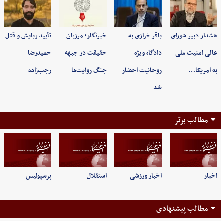
هشدار دبیر شورای
باقر خرازی به
خبرنگار؛ مرزبان
تأیید ربایش و قتل
عالی امنیت ملی
دادگاه ویژه
حقیقت در جبهه
حمیدرضا
به امریکا…
روحانیت احضار
جنگ روایت‌ها
رجب‌زاده
شد
مطالب برتر
اخبار
اخبار ورزشی
استقلال
پرسپولیس
مطالب پیشنهادی