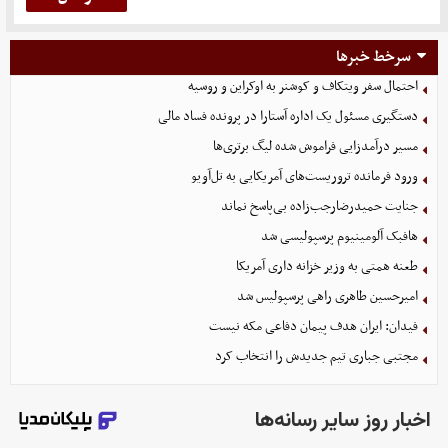
سرخط خبرها
احتمال سفر ویتکاف و کوشنر به اوکراین و روسیه
دستگیری مسئول یک اداره آستارا در پرونده فساد مالی
مسیر درآمدزایی فراموش شده لیگ برتری‌ها
ورود فرمانده تروریست‌های آمریکایی به تل‌آویو
جنایت حمیدرضارجب‌زاده بی‌پاسخ نماند
هافبک آلومینیوم پرسپولیسی شد
طعنه همتی به وزیر خزانه داری آمریکا
امیرحسین طاهری راهی پرسپولیس شد
فیدان: ایران هدف پیمان دفاعی مکه نیست
مجتبی جباری تیم جدیدش را انتخاب کرد