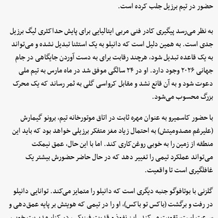
حضور در تیم برزیل جلب کرده است.
به نظر می‌رسد پیگیری کادر فنی مربی ایتالیایی برای پایش حداکثری لیگ برزیل
جدی است. به همین دلیل است که دانیلو به یک استثنا تبدیل نشده و می‌تواند
به یک قاعده تبدیل شود، هرچند رقابت برای به دست آوردن جایگاهی در جام
جهانی ۲۰۲۶ وجود دارد. او در ۲۴ سالگی موفق شد در ماه مارس به تیم ملی
دعوت شود و به آن قانع نشد و مقابل کرواسی گلی به ثمر رساند که یک محرک
بزرگ محسوب می‌شود.
با حضور کاسمیرو به عنوان مهره ثابت در اتاق موتورخانه تیم، برونو گیمارش
(علیرغم مصدومیتش) به احتمال زیاد مغز متفکر برزیلی خواهد بود که باید این
منطقه از زمین را به خوبی روغن‌کاری کند. اما با این حال، عمق نیمکت
می‌تواند عملکرد تیمی را تغییر دهد که در حال حاضر حضورش بیشتر یک
غافلگیری است تا واقعیت.
گلزنی با بوتافوگو جنبه دیگری است که دانیلو را متمایز می‌کند. توانایی دانیلو
در رفت و برگشت (باکس تو باکس)، او را در تیمی که هویتش بر پایه عمق‌دهی و
سرعت است، تقویت می‌کند. این نفوذ و قدرت فیزیکی، در کنار مدیریت خوب