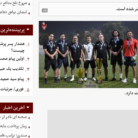
شروع تلخ مدافع ت
تشر شده است.
امضای توافق دفاعی
پربیننده‌ترین
هشدار پسر پزشک
۱.
چیست؟
اولین پیام محس
۲.
تکذیب یک خبر د
۳.
پیام سید مجید 
۴.
فوری/ جزئیات ا
۵.
ت دارد.
آخرین اخبار
صحنه ای نادر از 
زمان پرداخت مابه‌
سندرز: ترامپ فاسد