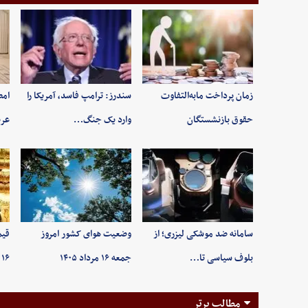
زمان پرداخت مابه‌التفاوت
سندرز: ترامپ فاسد، آمریکا را
امض
حقوق بازنشستگان
وارد یک جنگ…
عرب
سامانه ضد موشکی لیزری؛ از
وضعیت هوای کشور امروز
قیم
بلوف سیاسی تا…
جمعه ۱۶ مرداد ۱۴۰۵
۱۶ مردادماه ۱۴۰۵/ …
مطالب برتر