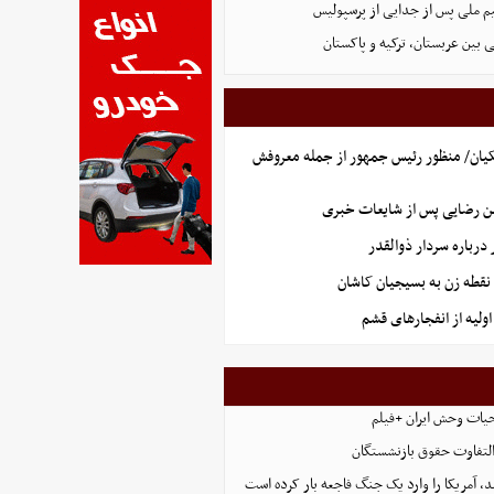
یم ملی پس از جدایی از پرسپولیس
 بین عربستان، ترکیه و پاکستان
یان/ منظور رئیس جمهور از جمله معروفش
ن رضایی پس از شایعات خبری
رباره سردار ذوالقدر
نقطه زن به بسیجیان کاشان
ولیه از انفجارهای قشم
حیات وحش ایران +فیلم
التفاوت حقوق بازنشستگان
، آمریکا را وارد یک جنگ فاجعه بار کرده است