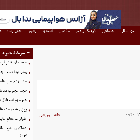
بین الملل
اجتماعی
فرهنگ و هنر
مذهبی
استانها
آرشیو
پخش زنده
ه
سرخط خبرها
صحنه ای نادر از 
زمان پرداخت مابه‌
سندرز: ترامپ فاسد
حجم عجیب معاملا
خبر مهم استقلال د
روزی به موشک‌ های 
۱۴
خانه
ورزشی
|
اظهارات مقام عالیر
افشاگری منبع مطلع
هرمز