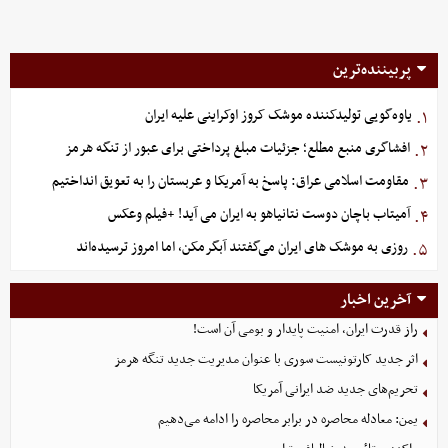
پربیننده‌ترین
یاوه‌گویی تولیدکننده موشک کروز اوکراینی علیه ایران
۱.
افشاگری منبع مطلع؛ جزئیات مبلغ پرداختی برای عبور از تنگه هرمز
۲.
مقاومت اسلامی عراق: پاسخ به آمریکا و عربستان را به تعویق انداختیم
۳.
آمیتاب باچان دوست نتانیاهو به ایران می آید! +فیلم وعکس
۴.
روزی به موشک‌ های ایران می‌گفتند آبگرمکن، اما امروز ترسیده‌اند
۵.
آخرین اخبار
راز قدرت ایران، امنیت پایدار و بومی آن است!
اثر جدید کارتونیست سوری با عنوان مدیریت جدید تنگه هرمز
تحریم‌های جدید ضد ایرانی آمریکا
یمن: معادله محاصره در برابر محاصره را ادامه می‌دهیم