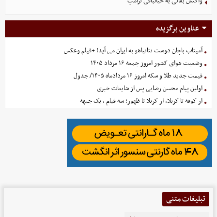
واکنش بقائی به خیالبافی ترامپ
عناوین برگزیده
آمیتاب باچان دوست نتانیاهو به ایران می آید! +فیلم وعکس
وضعیت هوای کشور امروز جمعه ۱۶ مرداد ۱۴۰۵
قیمت جدید طلا و سکه امروز ۱۶ مردادماه ۱۴۰۵/ جدول
اولین پیام محسن رضایی پس از شایعات خبری
از کوفه تا کربلا، از کربلا تا ظهور؛ سه قیام ، یک جبهه
تبلیغات متنی