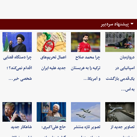
پیشنهاد سردبیر
دروازه‌بان
چرا محمد صلاح
اعمال تحریم‌های
چرا دستگاه قضایی
اسپانیایی در
ترکیه را به عربستان
جدید علیه ایران
اقدام نمی‌کند؟ ؛
یک‌قدمی بازگشت
و آمریکا…
شخصی خبر…
به اس…
تصاویر جدید از
تصویر تازه منتشر
حاج علی‌اکبری:
شاهکار جدید