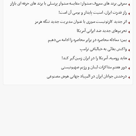
معرفی برند های معروف سشوار؛ مقایسه سشوار پرنسلی با برند های حرفه ای بازار
راز قدرت ایران، امنیت پایدار و بومی آن است!
اثر جدید کارتونیست سوری با عنوان مدیریت جدید تنگه هرمز
تحریم‌های جدید ضد ایرانی آمریکا
یمن: معادله محاصره در برابر محاصره را ادامه می‌دهیم
واکنش بقائی به خیالبافی ترامپ
شاید روسیه، آمریکا را در ایران زمین‌گیر کند!
دور هفتم مذاکرات لبنان و رژیم صهیونیستی
درخشش جوانان ایران در المپیاد جهانی هوش مصنوعی