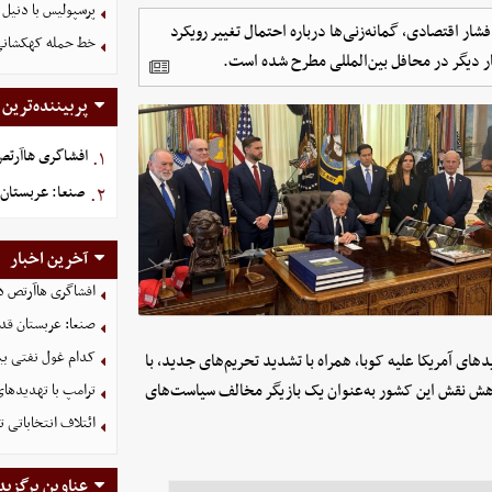
پرسپولیس با دنیل 
ر اقتصادی، گمانه‌زنی‌ها درباره احتمال تغییر رویکرد
خط حمله کهکشانی گ
ار دیگر در محافل بین‌المللی مطرح شده است.
پربیننده‌ترین
افشاگری هاآرتص د
۱.
صنعا: عربستان 
۲.
آخرین اخبار
افشاگری هاآرتص درب
صنعا: عربستان قدر
کدام غول نفتی بیش
های آمریکا علیه کوبا، همراه با تشدید تحریم‌های جدید، با
اهش نقش این کشور به‌عنوان یک بازیگر مخالف سیاست‌های
ترامپ با تهدیدهای
ائتلاف انتخاباتی 
عناوین برگزید