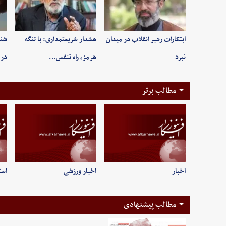
ابتکارات رهبر انقلاب در میدان
هشدار شریعتمداری: با تنگه
شنی
نبرد
هرمز، راه تنفس…
در 
مطالب برتر
اخبار
اخبار ورزشی
است
مطالب پیشنهادی