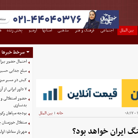
بین الملل
اجتماعی
فرهنگ و هنر
مذهبی
استانها
آرشیو
پخش زنده
ه
سرخط خبرها
احتمال حضور بیرا
مبلغ جدایی حسین 
کیش در مسیر میزبانی
۷ داور ایرانی از آزمون نخبگان آسیا سربلند بیرون آمدند
حضور استقلالی و 
بدنسازی
۱
خانه
بین الملل
بودجه سپاهان رکورد زد؛ تصویب
|
ستقلال خوزستان چ
گ ایران خواهد بود؟
شهریار مغانلو؛ اول