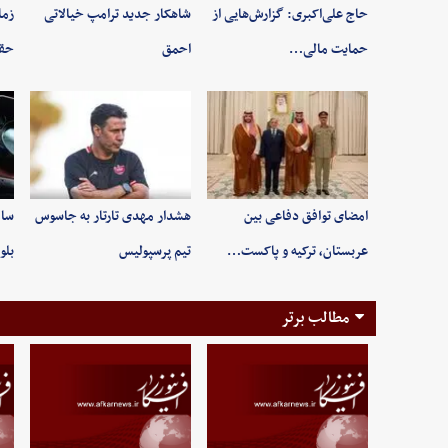
حاج علی‌اکبری: گزارش‌هایی از
شاهکار جدید ترامپ خیالاتی
زما
حمایت مالی…
احمق
حقو
امضای توافق دفاعی بین
هشدار مهدی تارتار به جاسوس
سام
عربستان، ترکیه و پاکست…
تیم پرسپولیس
بلو
مطالب برتر