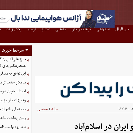
بین الملل
اجتماعی
فرهنگ و هنر
مذهبی
استانها
آرشیو
پخش زنده
ه
سرخط خبرها
حاج علی‌اکبری: گز
هنجارشکنی‌های فر
این توافق به معنا
شاهکار جدید ترام
آمیتاب باچان دوست
وقوع انفجار مهی
۱۴
خانه
سیاسی
صحنه ای نادر از 
|
زمان پرداخت مابه‌
یران در اسلام‌آباد
سندرز: ترامپ فاسد