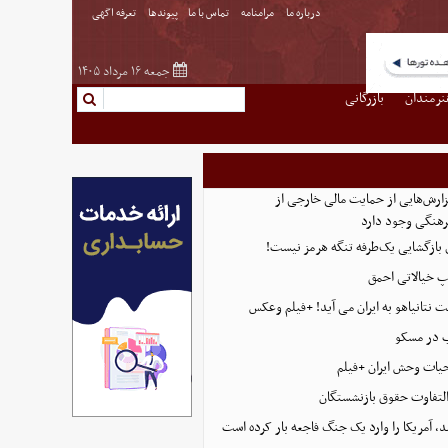
درباره ما
مرامنامه
تماس با ما
پیوندها
تعرفه اگهی
جمعه ۱۶ مرداد ۱۴۰۵
نرمندان
بازرگانی
ارش‌هایی از حمایت مالی خارجی از
هنگی وجود دارد
ی بازگشایی یک‌طرفه تنگه هرمز نیست!
پ خیالاتی احمق
 نتانیاهو به ایران می آید! +فیلم وعکس
ب در مسکو
حیات وحش ایران +فیلم
التفاوت حقوق بازنشستگان
، آمریکا را وارد یک جنگ فاجعه بار کرده است