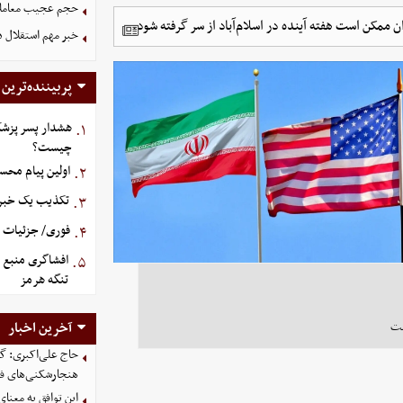
حجم عجیب معاملا
ن ممکن است هفته آینده در اسلام‌آباد از سر گرفته شود.
خبر مهم استقلال د
پربیننده‌ترین
هشدار پسر پزشک
۱.
چیست؟
اولین پیام محس
۲.
تکذیب یک خبر د
۳.
فوری/ جزئیات او
۴.
افشاگری منبع م
۵.
تنگه هرمز
ست
آخرین اخبار
حاج علی‌اکبری: گز
هنجارشکنی‌های فر
این توافق به معنا