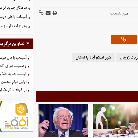
شاهکار جدید ترام
منبع :
انتخاب
آمیتاب باچان دوست
وقوع انفجار مهی
عناوین برگزید
ریت ژورنال
شهر اسلام آباد پاکستان
آمیتاب باچان دوست
وضعیت هوای کشور امروز 
قیمت جدید طلا و سکه امروز ۱۶ 
اولین پیام محسن 
از کوفه تا کربلا، ا