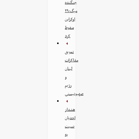
جنگنده
میگ-۲۹
اوکراین
سقوط
کرد
تعویق
مذاکرات
لبنان
و
رژیم
صهیونیستی
هشدار
احدیان
نسبت
به