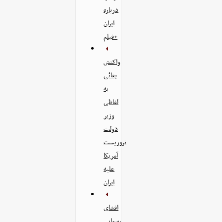
درباره
ایران
+فیلم
واکنش
بقائی
به
لفاظی
وزیر
دولت
تروریست
آمریکا
علیه
ایران
افشای
رسوایی