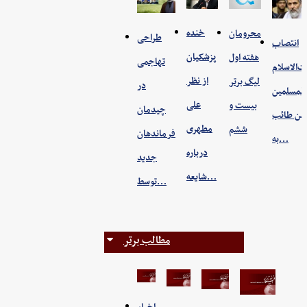
خنده
محرومان
طراحی
انتصاب
پزشکیان
هفته اول
تهاجمی
‌الاسلام
از نظر
لیگ برتر
در
والمسلمین
علی
بیست و
چیدمان
ن طائب
مطهری
ششم
فرماندهان
به…
درباره
جدید
شایعه…
توسط…
مطالب برتر