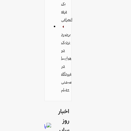
یک
فرقه
انحرافی
برخورد
نزدیک
دو
هواپیما
در
فرودگاه
سیدنی
+فیلم