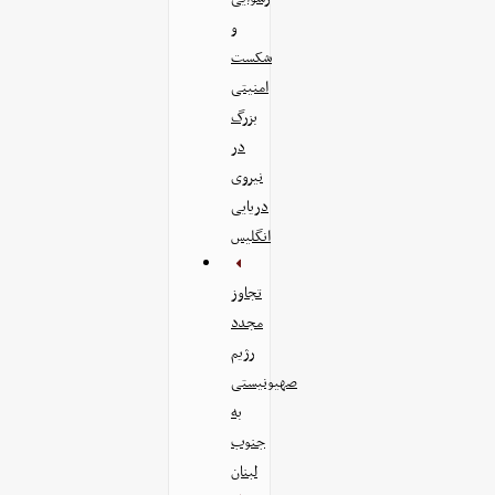
و
شکست
امنیتی
بزرگ
در
نیروی
دریایی
انگلیس
تجاوز
مجدد
رژیم
صهیونیستی
به
جنوب
لبنان