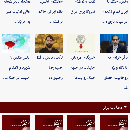
ونس: جنگ با
نقشه و توطئه
سخنگوی ارتش:
هشدار دبیر شورای
ایران تمام نشده؛
آمریکا برای عراق
نظم ایرانی حاکم
عالی امنیت ملی
در میانه بازی ه…
بر تنگه…
به امریکا…
باقر خرازی به
خبرنگار؛ مرزبان
تأیید ربایش و قتل
اولین عکس از
دادگاه ویژه
حقیقت در جبهه
حمیدرضا
شهید والامقام
روحانیت احضار
جنگ روایت‌ها
رجب‌زاده
امنیت در جنگ…
شد
مطالب برتر