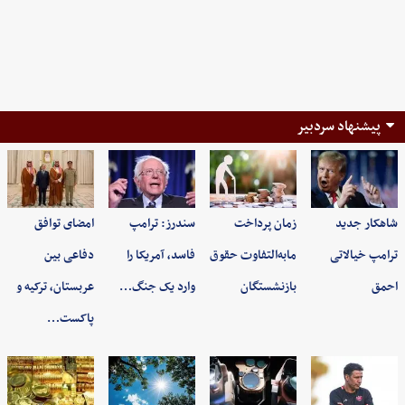
پیشنهاد سردبیر
شاهکار جدید
زمان پرداخت
سندرز: ترامپ
امضای توافق
ترامپ خیالاتی
مابه‌التفاوت حقوق
فاسد، آمریکا را
دفاعی بین
احمق
بازنشستگان
وارد یک جنگ…
عربستان، ترکیه و
پاکست…