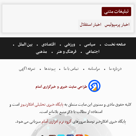
تبلیغات متنی
اخبار پرسپولیس
اخبار استقلال
صفحه نخست
سیاسی
ورزشی
اقتصادی
بین الملل
اجتماعی
فرهنگ و هنر
مذهبی
درباره ما
مرامنامه
تماس با ما
پیوندها
تعرفه اگهی
طراحی سایت خبری و خبرگزاری آسام
کلیه حقوق مادی و معنوی این سایت متعلق به
پایگاه خبری تحلیلی افکارنیوز
است و
استفاده از مطالب با ذکر منبع بلامانع است.
پایگاه خبری افکارخبر توسط سرورهای
گروه نرم افزاری آسام
میزبانی می شود.