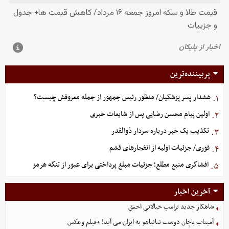
پربیننده‌ترین
هشدار پسر پزشکیان/ منظور رئیس جمهور از جمله معروفش چیست؟
۱.
اولین پیام محسن رضایی پس از شایعات خبری
۲.
تکذیب یک خبر درباره سردار ذوالقدر
۳.
فوری/ جزئیات اولیه از انفجارهای قشم
۴.
افشاگری منبع مطلع؛ جزئیات مبلغ پرداختی برای عبور از تنگه هرمز
۵.
آخرین اخبار
شاهکار جدید ترامپ خیالاتی احمق
آمیتاب باچان دوست نتانیاهو به ایران می آید! +فیلم وعکس