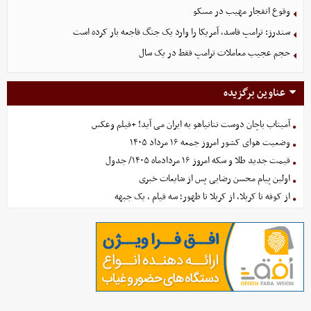
وقوع انفجار مهیب در مسکو
سندرز: ترامپ فاسد، آمریکا را وارد یک جنگ فاجعه بار کرده است
حجم عجیب معاملات ترامپ فقط در یک سال
عناوین برگزیده
آمیتاب باچان دوست نتانیاهو به ایران می آید! +فیلم وعکس
وضعیت هوای کشور امروز جمعه ۱۶ مرداد ۱۴۰۵
قیمت جدید طلا و سکه امروز ۱۶ مردادماه ۱۴۰۵/ جدول
اولین پیام محسن رضایی پس از شایعات خبری
از کوفه تا کربلا، از کربلا تا ظهور؛ سه قیام ، یک جبهه