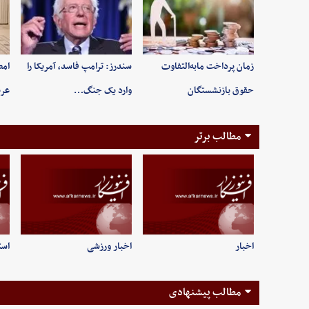
زمان پرداخت مابه‌التفاوت
سندرز: ترامپ فاسد، آمریکا را
امض
حقوق بازنشستگان
وارد یک جنگ…
عرب
مطالب برتر
اخبار
اخبار ورزشی
است
مطالب پیشنهادی