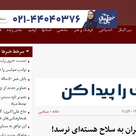
بین الملل
اجتماعی
فرهنگ و هنر
مذهبی
استانها
آرشیو
پخش زنده
ه
سرخط خبرها
نشست خبری رئیس‌ج
ترامپ سوئیس را ت
پایان عمر ۵۰ ساله دلارهای نفتی به دست ایران
تصاویر جدید از په
توسط سپاه
۱۴
خانه
سیاسی
حاج علی‌اکبری: گز
|
هنجارشکنی‌های فر
این توافق به معنا
ان به سلاح هسته‌ای نرسد!
شاهکار جدید ترام