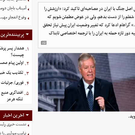
اصل جنگ با ایران در مصاحبه‌ای تاکید کرد: «ارزشش را
آمیتاب باچان دوست
ه شغلم را از دست بدهم، ولی در عوض مطمئن شویم که
وقوع انفجار مهی
.» گراهام ادعا کرد که تغییر وضعیت ایران پیش نیاز تحقق
 دور تازه حمله به ایران را با ترجمه اختصاصی تابناک
پربیننده‌ترین
هشدار پسر پزشک
۱.
چیست؟
اولین پیام محس
۲.
تکذیب یک خبر د
۳.
فوری/ جزئیات او
۴.
افشاگری منبع م
۵.
تنگه هرمز
آخرین اخبار
وید.
نشست خبری رئیس‌ج
ترامپ سوئیس را ت