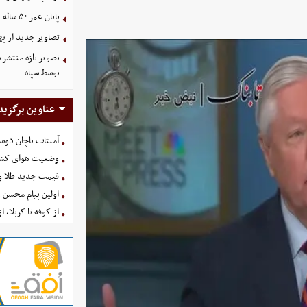
پایان عمر ۵۰ ساله دلارهای نفتی به دست ایران
تصاویر جدید از په
توسط سپاه
عناوین برگزید
آمیتاب باچان دوست
وضعیت هوای کشور امروز 
قیمت جدید طلا و سکه امروز ۱۶ 
اولین پیام محسن 
از کوفه تا کربلا، ا