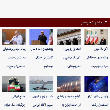
پیشنهاد سردبیر
اگر تا امروز
ادعای رویترز:
پزشکیان: به‌ دنبال
پیام مهم پزشکیان
مانده‌ایم، به‌خاطر
آمریکا برخی از
گسترش جنگ
به رئیس جدید
مردم نجیب…
تحریم‌های…
نیستیم
حماس؛ پاسخ…
رامین رضاییان از
فیلم جدید و واضح
خبر مهم و فوری
منبع ایرانی
استقلال رفت
از حمله ایران به
منبع آگاه ایرانی
جزئیات مذاکرات