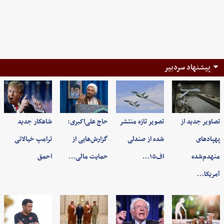
پیشنهاد سردبیر
تصاویر جدید از
تصویر تازه منتشر
حاج علی‌اکبری:
شاهکار جدید
پهپادهای
شده از صندلی
گزارش‌هایی از
ترامپ خیالاتی
منهدم‌شده
اف۱۵…
حمایت مالی…
احمق
آمریکا…