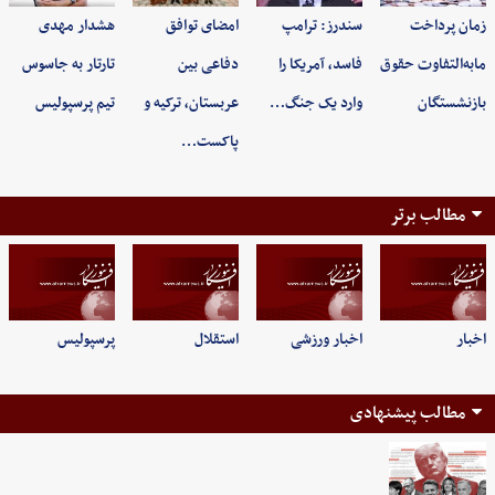
زمان پرداخت
سندرز: ترامپ
امضای توافق
هشدار مهدی
مابه‌التفاوت حقوق
فاسد، آمریکا را
دفاعی بین
تارتار به جاسوس
بازنشستگان
وارد یک جنگ…
عربستان، ترکیه و
تیم پرسپولیس
پاکست…
مطالب برتر
اخبار
اخبار ورزشی
استقلال
پرسپولیس
مطالب پیشنهادی