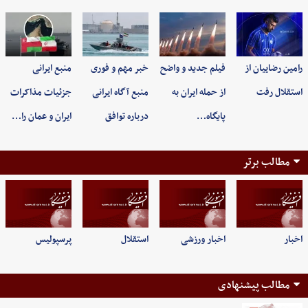
رامین رضاییان از
فیلم جدید و واضح
خبر مهم و فوری
منبع ایرانی
استقلال رفت
از حمله ایران به
منبع آگاه ایرانی
جزئیات مذاکرات
پایگاه…
درباره توافق
ایران و عمان را…
مطالب برتر
اخبار
اخبار ورزشی
استقلال
پرسپولیس
مطالب پیشنهادی