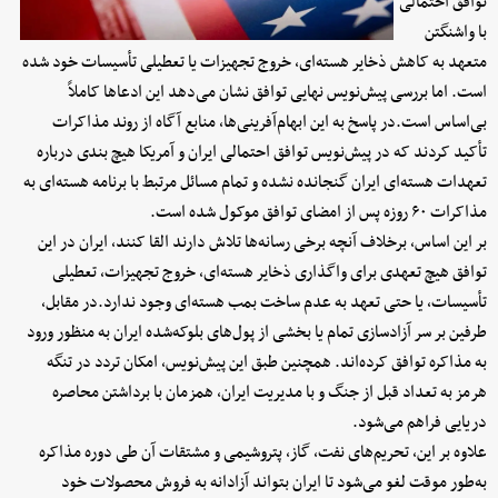
توافق احتمالی
با واشنگتن
متعهد به کاهش ذخایر هسته‌ای، خروج تجهیزات یا تعطیلی تأسیسات خود شده
است. اما بررسی پیش‌نویس نهایی توافق نشان می‌دهد این ادعاها کاملاً
بی‌اساس است.در پاسخ به این ابهام‌آفرینی‌ها، منابع آگاه از روند مذاکرات
تأکید کردند که در پیش‌نویس توافق احتمالی ایران و آمریکا هیچ بندی درباره
تعهدات هسته‌ای ایران گنجانده نشده و تمام مسائل مرتبط با برنامه هسته‌ای به
مذاکرات ۶۰ روزه پس از امضای توافق موکول شده است.
بر این اساس، برخلاف آنچه برخی رسانه‌ها تلاش دارند القا کنند، ایران در این
توافق هیچ تعهدی برای واگذاری ذخایر هسته‌ای، خروج تجهیزات، تعطیلی
تأسیسات، یا حتی تعهد به عدم ساخت بمب هسته‌ای وجود ندارد.در مقابل،
طرفین بر سر آزادسازی تمام یا بخشی از پول‌های بلوکه‌شده ایران به منظور ورود
به مذاکره توافق کرده‌اند. همچنین طبق این پیش‌نویس، امکان تردد در تنگه
هرمز به تعداد قبل از جنگ و با مدیریت ایران، همزمان با برداشتن محاصره
دریایی فراهم می‌شود.
علاوه بر این، تحریم‌های نفت، گاز، پتروشیمی و مشتقات آن طی دوره مذاکره
به‌طور موقت لغو می‌شود تا ایران بتواند آزادانه به فروش محصولات خود