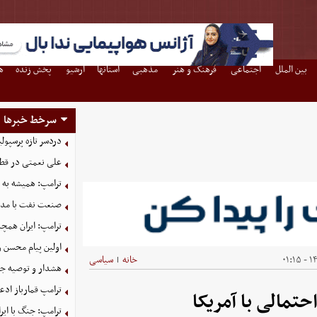
بین الملل
اجتماعی
فرهنگ و هنر
مذهبی
استانها
آرشیو
پخش زنده
ه
سرخط خبرها
دردسر تازه پرسپو
علی نعمتی در قطر؛
ترامپ: همیشه به م
صنعت نفت با مداف
ترامپ: ایران همچن
اولین پیام محسن 
۱۴۰
خانه
سیاسی
|
هشدار و توصیه جد
ترامپ قمارباز ادع
حتمالی با آمریکا
ترامپ: جنگ با ایر