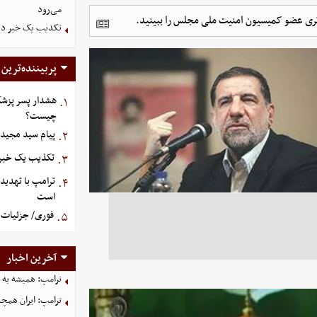
می‌رود
کوثری عضو کمیسیون امنیت ملی مجلس را ببینید.
تکذیب یک خبر درب
پربیننده‌ترین
هشدار پسر پزشک
۱.
چیست؟
پیام سید مجید 
۲.
تکذیب یک خبر د
۳.
ترامپ با تهدید
۴.
است
فوری/ جزئیات ا
۵.
آخرین اخبار
ترامپ: همیشه به م
ترامپ: ایران همچن