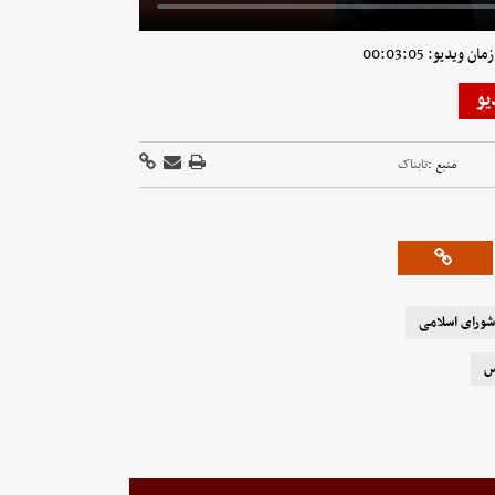
 ویدیو: 00:03:05
یو
منبع :
تابناک
ورای اسلامی
س