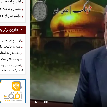
اولین پیام محسن 
هشدار و توصیه جد
ترامپ قمارباز ادع
عناوین برگزید
اولین پیام محسن 
فوری/ جزئیات اولی
پیش‌بینی هواشناسی امروز
قیمت طلا و سکه امروز پنجشنب
ادعای واکنش رهبر
اساس کذب و خلاف 