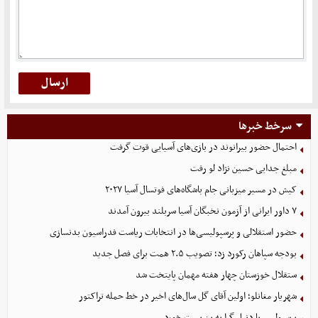
سرخط خبرها
احتمال حضور بیرانوند در بازی‌های آسیایی قوت گرفت
مبلغ جدایی حسین نژاد لو رفت
کیش در مسیر میزبانی جام باشگاه‌های فوتسال آسیا ۲۰۲۷
۷ داور ایرانی از آزمون نخبگان آسیا سربلند بیرون آمدند
حضور استقلالی و پرسپولیسی‌ها در انتخابات ریاست فدراسیون بدنسازی
بودجه سپاهان رکورد زد؛ تصویب ۲.۵ همت برای فصل جدید
ستقلال خوزستان چهار هفته مهمان پایتخت شد
شهریار مغانلو؛ اولین آقای گل سال‌های اخیر در خط حمله تراکتور
پرسپولیس با دنیل گرا به بن بست خورد