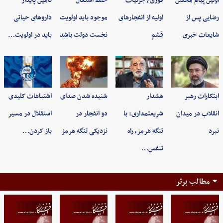
اولین پیام محسن
فوری/ جزئیات
حفظ اشتغال
تأمین پایدار
رضایی پس از
اولیه از انفجارهای
موجود باید اولویت
داروهای حیاتی
شایعات خبری
قشم
نخست دولت باشد
باید در اولویت…
ابتکارات رهبر
هشدار
شنیده شدن صدای
اشتباهات کلیدی
انقلاب در میدان
شریعتمداری: با
دو انفجار در
استقلال در مسیر
نبرد
تنگه هرمز، راه
نزدیکی تنگه هرمز
باز کردن…
تنفس…
مطالب برتر