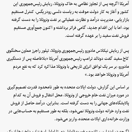
آمریکا اگرچه پس از تجاوز نظامی به خاک ونزوئلا، ربایش رئیس‌جمهوری این
کشور و آغاز به کار دولت موقت به ریاست دلسی رودریگس، کنترل مستقیم
بازاریابی، مدیریت درآمد و نظارت عملیاتی بر نفت ونزوئلا را به دست گرفته
بود، اما با این اقدام جدید، گامی فراتر برداشته و اکنون جمع‌آوری مستقیم
فروش نفت سفید را بر عهده گرفته است.
پس از ربایش نیکلاس مادورو رئیس‌جمهوری ونزوئلا، تیلور راجرز معاون سخنگوی
کاخ سفید گفت دونالد ترامپ رئیس‌جمهوری آمریکا «بلافاصله پس از دستگیری
مادورو، بر سر یک توافق انرژی تاریخی با ونزوئلا مذاکره کرد که به نفع مردم
آمریکا و ونزوئلا خواهد بود.»
بر اساس این گزارش، دولت ایالات متحده به طور نامحدود قدرت تصمیم‌گیری
در مورد میزان نفت خام خروجی از ونزوئلا، محل انتقال و فروش آن به کدام
پالایشگاه‌های جهانی را به دست گرفته است. بنابراین، درآمد حاصل از فروش
نفت وارد خزانه دولت ونزوئلا نمی‌شود، بلکه به طور مستقیم به حساب‌هایی در
وزارت خزانه‌داری ایالات متحده، واریز می‌شود.
اگرچه در ابتدا، بین ژانویه و فوریه (اوایل دی تا اوایل اسفند)، پرداخت‌ها از یک