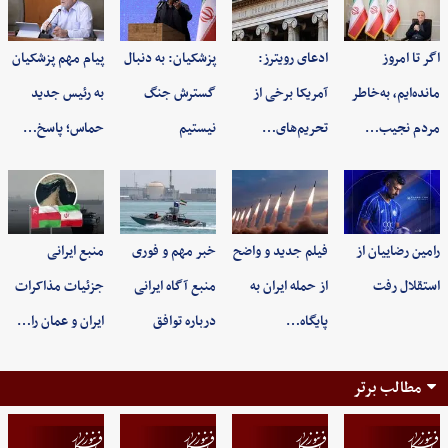
اگر تا امروز
ادعای رویترز:
پزشکیان: به‌ دنبال
پیام مهم پزشکیان
مانده‌ایم، به‌خاطر
آمریکا برخی از
گسترش جنگ
به رئیس جدید
مردم نجیب…
تحریم‌های…
نیستیم
حماس؛ پاسخ…
رامین رضاییان از
فیلم جدید و واضح
خبر مهم و فوری
منبع ایرانی
استقلال رفت
از حمله ایران به
منبع آگاه ایرانی
جزئیات مذاکرات
پایگاه…
درباره توافق
ایران و عمان را…
مطالب برتر