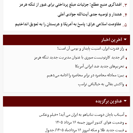
افشاگری منبع مطلع؛ جزئیات مبلغ پرداختی برای عبور از تنگه هرمز
۳.
هشدار و توصیه جدی آیت‌الله جوادی آملی
۴.
مقاومت اسلامی عراق: پاسخ به آمریکا و عربستان را به تعویق انداختیم
۵.
آخرین اخبار
راز قدرت ایران، امنیت پایدار و بومی آن است!
اثر جدید کارتونیست سوری با عنوان مدیریت جدید تنگه هرمز
تحریم‌های جدید ضد ایرانی آمریکا
یمن: معادله محاصره در برابر محاصره را ادامه می‌دهیم
واکنش بقائی به خیالبافی ترامپ
عناوین برگزیده
آمیتاب باچان دوست نتانیاهو به ایران می آید! +فیلم وعکس
وضعیت هوای کشور امروز جمعه ۱۶ مرداد ۱۴۰۵
قیمت جدید طلا و سکه امروز ۱۶ مردادماه ۱۴۰۵/ جدول