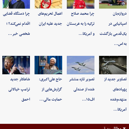
دروازه‌بان
چرا محمد صلاح
اعمال تحریم‌های
چرا دستگاه قضایی
اسپانیایی در
ترکیه را به عربستان
جدید علیه ایران
اقدام نمی‌کند؟ ؛
یک‌قدمی بازگشت
و آمریکا…
شخصی خبر…
به اس…
تصاویر جدید از
تصویر تازه منتشر
حاج علی‌اکبری:
شاهکار جدید
پهپادهای
شده از صندلی
گزارش‌هایی از
ترامپ خیالاتی
منهدم‌شده
اف۱۵…
حمایت مالی…
احمق
آمریکا…
مطالب برتر