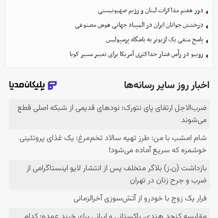
دور هفتم مذاکرات لبنان و رژیم صهیونیستی
درخشش جوانان ایران در المپیاد جهانی هوش مصنوعی
پاسخ منفی یک لژیونر به باشگاه پرسپولیس
روبیو در رأس فشار حداکثری آمریکا برای تغییر مسیر کوبا