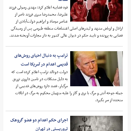
قوه قضاییه اعلام کرد: مهدی رسولی فرزند
علیرضا، محمدرضا میری فرزند ناصر از
عناصر موساد و ابراهیم دولت‌آبادی از
اراذل و اوباش مشهد و لیدرهای اصلی اغتشاشات منطقه طبرسی پس از رسیدگی
قضایی به پرونده و تایید حکم در دیوان عالی کشور به دار مجازات آویخته شدند.
ترامپ به دنبال احیای روش‌های
قدیمی اعدام در آمریکا است
دولت دونالد ترامپ اعلام کرده است که
به دلیل مشکلات در تامین داروی تزریق
مرگبار، قصد دارد روش‌های قدیمی از
جمله جوخه آتش و مرگ با برق و گاز را علیه متهمان محکوم به مرگ در ایالات
متحده از سر بگیرد.
اجرای حکم اعدام دو عضو گروهک
تروریستی در تهران