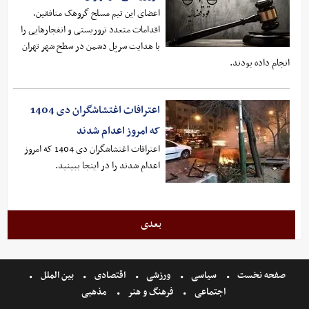
اعضای این تیم مسلح گروهک منافقین،
اقدامات متعدد تروریستی و انفجارهایی را
با هدایت سرپل دشمن در سطح شهر تهران
انجام داده بودند.
اعترافات اغتشاشگران دی 1404
که امروز اعدام شدند
اعترافات اغتشاشگران دی 1404 که امروز
اعدام شدند را در اینجا ببینید.
بعدی
صفحه نخست
سیاسی
ورزشی
اقتصادی
بین الملل
اجتماعی
فرهنگ و هنر
مذهبی