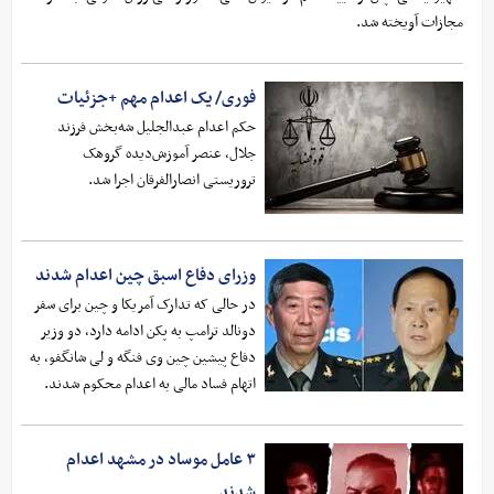
مجازات آویخته شد.
فوری/ یک اعدام مهم +جزئیات
حکم اعدام عبدالجلیل شه‌بخش فرزند
جلال، عنصر آموزش‌دیده گروهک
تروریستی انصارالفرقان اجرا شد.
وزرای دفاع اسبق چین اعدام شدند
در حالی که تدارک آمریکا و چین برای سفر
دونالد ترامپ به پکن ادامه دارد، دو وزیر
دفاع پیشین چین وی فنگه و لی شانگفو، به
اتهام فساد مالی به اعدام محکوم شدند.
۳ عامل موساد در مشهد اعدام
شدند