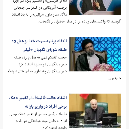
«تاکر کارلسون» و «استیو بنن» دو چهره
برجسته آمریکایی در کنفرانس جنجالی
ماگا، شعار «اول اسرائیل» را به باد انتقاد
گرفتند که واکنش‌های زیادی را در میان حاضران برانگیخت.
انتقاد برنامه سمت خدا از هتل 15
طبقه شورای نگهبان +فیلم
حجت الاسلام قمی به هتل پانزده طبقه
شورای نگهبان در مشهد انتقاد کرد.
شورای نگهبان چه نیازی به این هتل دارد؟/
خبرفوری
انتقاد جالب قالیباف از تغییر دهک
برخی افراد در واریز یارانه
قالیباف رئیس مجلس از تغییر دهک برخی
افراد به دلیل نبود هماهنگی در تلفیق
داده‌ها انتقاد کرد.