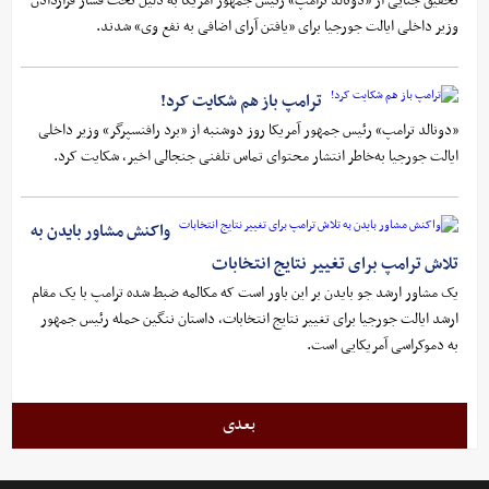
تحقیق جنایی از «دونالد ترامپ» رئیس جمهور آمریکا به دلیل تحت فشار قراردادن
وزیر داخلی ایالت جورجیا برای «یافتن آرای اضافی به نفع وی» شدند.
ترامپ باز هم شکایت کرد!
«دونالد ترامپ» رئیس جمهور آمریکا روز دوشنبه از «برد رافنسپرگر» وزیر داخلی
ایالت جورجیا به‌خاطر انتشار محتوای تماس تلفنی جنجالی اخیر، شکایت کرد.
واکنش مشاور بایدن به
تلاش ترامپ برای تغییر نتایج انتخابات
یک مشاور ارشد جو بایدن بر این باور است که مکالمه ضبط شده ترامپ با یک مقام
ارشد ایالت جورجیا برای تغییر نتایج انتخابات، داستان ننگین حمله رئیس جمهور
به دموکراسی آمریکایی است.
بعدی