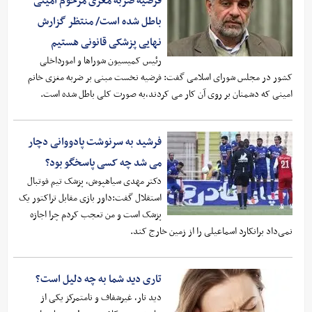
فرضیه ضربه مغزی مرحوم امینی
باطل شده است/ منتظر گزارش
نهایی پزشکی قانونی هستیم
رئیس کمیسیون شوراها و امورداخلی
کشور در مجلس شورای اسلامی گفت: فرضیه نخست مبنی بر ضربه مغزی خانم
امینی که دشمنان بر روی آن کار می کردند،به صورت کلی باطل شده است.
فرشید به سرنوشت پادووانی دچار
می شد چه کسی پاسخگو بود؟
دکتر مهدی سیاهپوش، پزشک تیم فوتبال
استقلال گفت:داور بازی مقابل تراکتور یک
پزشک است و من تعجب کردم چرا اجازه
نمی‌داد برانکارد اسماعیلی را از زمین خارج کند.
تاری دید شما به چه دلیل است؟
دید تار، غیرشفاف و نامتمرکز یکی از