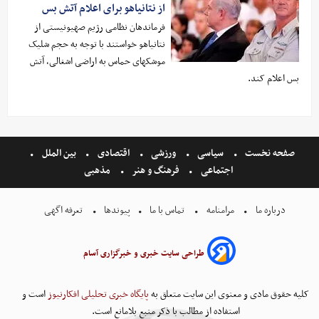
از نتانیاهو برای اعلام آتش بس
فرماندهان نظامی رژیم صهیونیستی از
نتانیاهو خواستند با توجه به حجم شلیک
موشک‎های حماس به اراضی اشغالی، آتش
بس اعلام کند.
صفحه نخست
سیاسی
ورزشی
اقتصادی
بین الملل
اجتماعی
فرهنگ و هنر
مذهبی
درباره ما
مرامنامه
تماس با ما
پیوندها
تعرفه اگهی
طراحی سایت خبری و خبرگزاری آسام
کلیه حقوق مادی و معنوی این سایت متعلق به
پایگاه خبری تحلیلی افکارنیوز
است و
استفاده از مطالب با ذکر منبع بلامانع است.