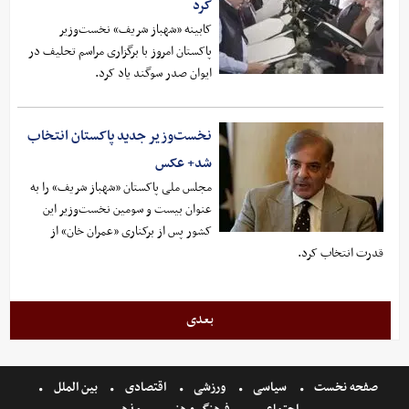
کرد
کابینه «شهباز شریف» نخست‌وزیر
پاکستان امروز با برگزاری مراسم تحلیف در
ایوان صدر سوگند یاد کرد.
نخست‌وزیر جدید پاکستان انتخاب
شد+ عکس
مجلس ملی پاکستان «شهباز شریف» را به
عنوان بیست و سومین نخست‌وزیر این
کشور پس از برکناری «عمران خان» از
قدرت انتخاب کرد.
بعدی
صفحه نخست
سیاسی
ورزشی
اقتصادی
بین الملل