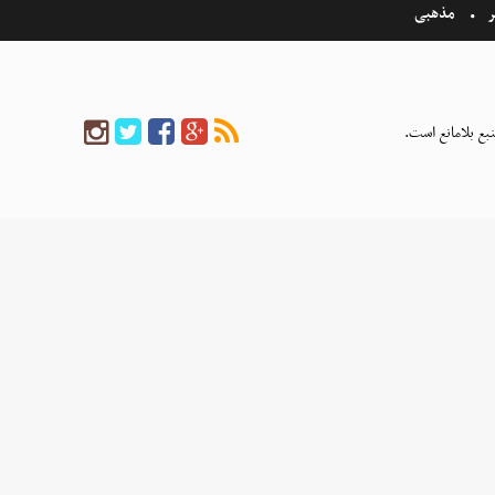
ر
مذهبی
بع بلامانع است.