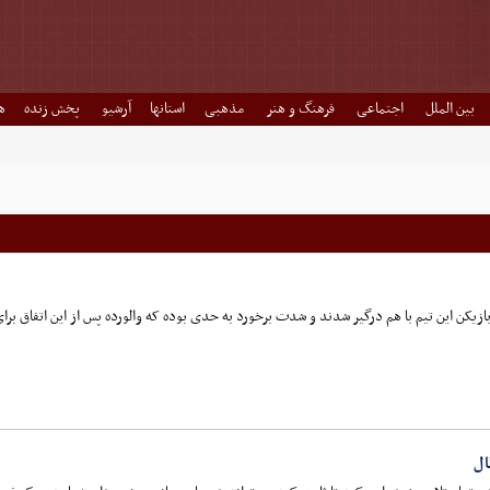
بین الملل
اجتماعی
فرهنگ و هنر
مذهبی
استانها
آرشیو
پخش زنده
ه
ازیکن این تیم با هم درگیر شدند و شدت برخورد به حدی بوده که والورده پس از این اتفاق بر
ال