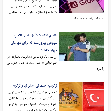
وزارت جنگ آمریکا (پنتاگون) به‌طور
رسمی تأیید کرده که از هوش مصنوعی
«گروک» (Grok) در طول عملیات نظامی
علیه ایران استفاده شده است.
طلسم شکست؛ آرژانتین بالاخره
شروعی پیروزمندانه برای قهرمان
جهان داشت
آرژانتین بالاخره موفق شد اولین دیدارش در
جام جهانی به عنوان مدافع عنوان قهرمانی
را ببرد.
ترکیب احتمالی استرالیا و ترکیه
تیم ملی فوتبال ترکیه پس از ۲۴ سال دوری
از بزرگ‌ترین صحنه فوتبال جهان، با تقابل
برابر تیم سرسخت استرالیا در شهر ونکوور،
بازگشت خود را به جام جهانی جشن