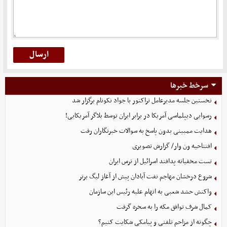
سرخط خبرها
نخستین جلسه مدیرعامل تراکتور با جواد نکونام برگزار شد
رسوایی دیپلماسی آمریکا در برابر ایران توسط بلاگر آمریکایی!
هدایت ممبینی بدون پاسخ به سوالات خبرنگاران رفت
افتتاحیه ون وار/ گزارش تصویری
تست مخفیانه پدافند اسرائیل از ترس ایران
شروع درخشان مهاجم نفت آبادان پیش از آغاز لیگ برتر
واکنش حشد شعبی به اتهام‌ علیه رئیس این سازمان
کمال شرف توافق مکه را به سخره گرفت
چگونه از مزاحم تلفنی و پیامکی شکایت کنیم؟