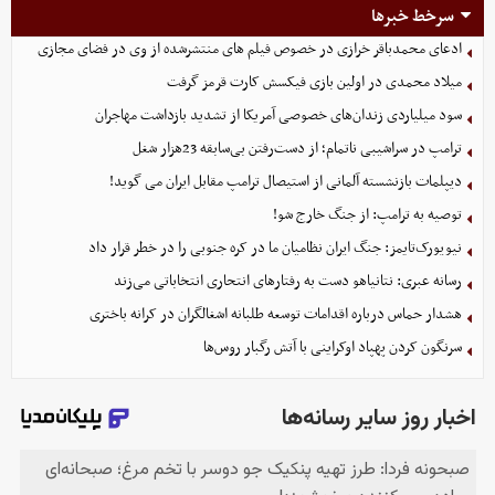
سرخط خبرها
ادعای محمدباقر خرازی در خصوص فیلم های منتشرشده از وی در فضای مجازی
میلاد محمدی در اولین بازی فیکسش کارت قرمز گرفت
سود میلیاردی زندان‌های خصوصی آمریکا از تشدید بازداشت مهاجران
ترامپ در سراشیبی ناتمام؛ از دست‌رفتن بی‌سابقه 23هزار شغل
دیپلمات بازنشسته آلمانی از استیصال ترامپ مقابل ایران می گوید!
توصیه به ترامپ: از جنگ خارج شو!
نیویورک‌تایمز: جنگ ایران نظامیان ما در کره جنوبی را در خطر قرار داد
رسانه عبری: نتانیاهو دست به رفتارهای انتحاری انتخاباتی می‌زند
هشدار حماس درباره اقدامات توسعه طلبانه اشغالگران در کرانه باختری
سرنگون کردن پهپاد اوکراینی با آتش رگبار روس‌ها