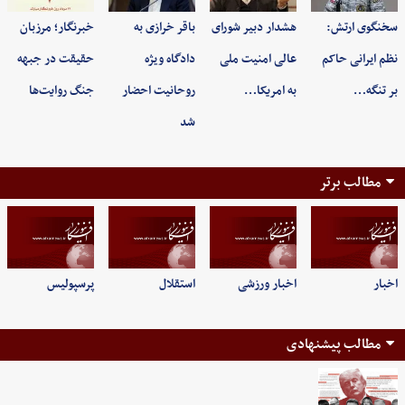
سخنگوی ارتش:
هشدار دبیر شورای
باقر خرازی به
خبرنگار؛ مرزبان
نظم ایرانی حاکم
عالی امنیت ملی
دادگاه ویژه
حقیقت در جبهه
بر تنگه…
به امریکا…
روحانیت احضار
جنگ روایت‌ها
شد
مطالب برتر
اخبار
اخبار ورزشی
استقلال
پرسپولیس
مطالب پیشنهادی