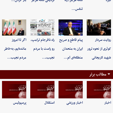
نبرد
تنگه هرمز، راه
نزدیکی تنگه هرمز
باز کردن…
تنفس…
روایت سردار
پیام قاطع و صریح
راه نافرجام ترامپ،
اگر تا امروز
کوثری از نحوه ترور
ایران به متحدان
رو راست با مردم
مانده‌ایم، به‌خاطر
شهید لاریجانی
منطقه‌ای آم…
نجیب،…
مردم نجیب…
مطالب برتر
اخبار
اخبار ورزشی
استقلال
پرسپولیس