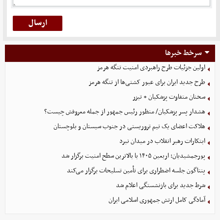
سرخط خبرها
اولین جزئیات طرح راهبردی امنیت تنگه هرمز
طرح جدید ایران برای عبور کشتی‌ها از تنگه هرمز
سخنان متفاوت پزشکیان + تیزر
هشدار پسر پزشکیان/ منظور رئیس جمهور از جمله معروفش چیست؟
هلاکت اعضای یک تیم تروریستی در جنوب سیستان و بلوچستان
ابتکارات رهبر انقلاب در میدان نبرد
پورجمشیدیان: اربعین ۱۴۰۵ با بالاترین سطح امنیت برگزار شد
پنتاگون جلسه اضطراری برای تأمین تسلیحات برگزار می‌کند
شرط جدید برای بازنشستگی اعلام شد
آمادگی کامل ارتش جمهوری اسلامی ایران