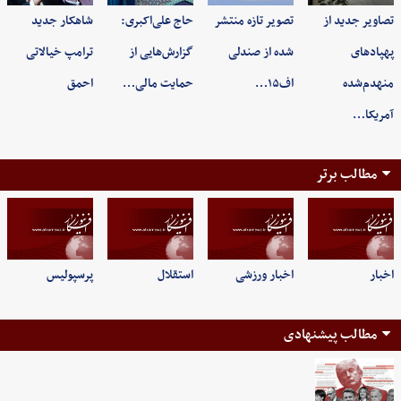
تصاویر جدید از
تصویر تازه منتشر
حاج علی‌اکبری:
شاهکار جدید
پهپادهای
شده از صندلی
گزارش‌هایی از
ترامپ خیالاتی
منهدم‌شده
اف۱۵…
حمایت مالی…
احمق
آمریکا…
مطالب برتر
اخبار
اخبار ورزشی
استقلال
پرسپولیس
مطالب پیشنهادی