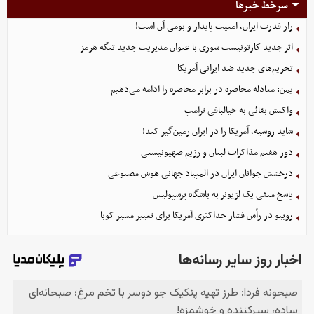
سرخط خبرها
راز قدرت ایران، امنیت پایدار و بومی آن است!
اثر جدید کارتونیست سوری با عنوان مدیریت جدید تنگه هرمز
تحریم‌های جدید ضد ایرانی آمریکا
یمن: معادله محاصره در برابر محاصره را ادامه می‌دهیم
واکنش بقائی به خیالبافی ترامپ
شاید روسیه، آمریکا را در ایران زمین‌گیر کند!
دور هفتم مذاکرات لبنان و رژیم صهیونیستی
درخشش جوانان ایران در المپیاد جهانی هوش مصنوعی
پاسخ منفی یک لژیونر به باشگاه پرسپولیس
روبیو در رأس فشار حداکثری آمریکا برای تغییر مسیر کوبا