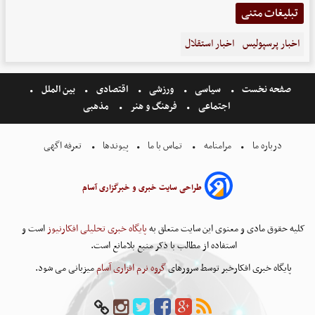
تبلیغات متنی
اخبار پرسپولیس
اخبار استقلال
صفحه نخست
سیاسی
ورزشی
اقتصادی
بین الملل
اجتماعی
فرهنگ و هنر
مذهبی
درباره ما
مرامنامه
تماس با ما
پیوندها
تعرفه اگهی
طراحی سایت خبری و خبرگزاری آسام
کلیه حقوق مادی و معنوی این سایت متعلق به
پایگاه خبری تحلیلی افکارنیوز
است و
استفاده از مطالب با ذکر منبع بلامانع است.
پایگاه خبری افکارخبر توسط سرورهای
گروه نرم افزاری آسام
میزبانی می شود.