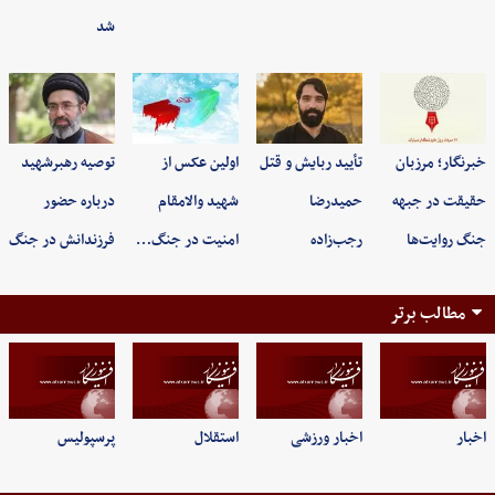
شد
خبرنگار؛ مرزبان
تأیید ربایش و قتل
اولین عکس از
توصیه رهبرشهید
حقیقت در جبهه
حمیدرضا
شهید والامقام
درباره حضور
جنگ روایت‌ها
رجب‌زاده
امنیت در جنگ…
فرزندانش در جنگ
مطالب برتر
اخبار
اخبار ورزشی
استقلال
پرسپولیس