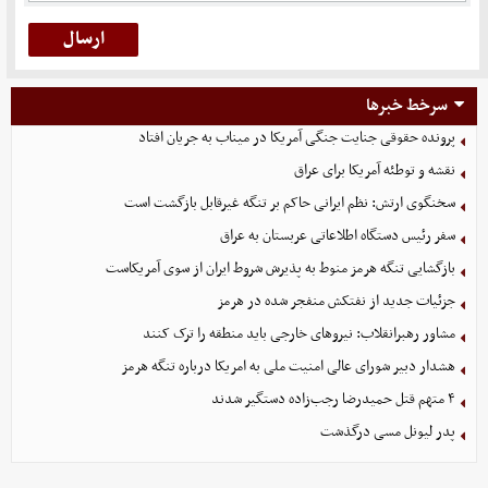
سرخط خبرها
پرونده حقوقی جنایت جنگی آمریکا در میناب به جریان افتاد
نقشه و توطئه آمریکا برای عراق
سخنگوی ارتش: نظم ایرانی حاکم بر تنگه غیرقابل بازگشت است
سفر رئیس دستگاه اطلاعاتی عربستان به عراق
بازگشایی تنگه هرمز منوط به پذیرش شروط ایران از سوی آمریکاست
جزئیات جدید از نفتکش منفجر شده در هرمز
مشاور رهبرانقلاب: نیروهای خارجی باید منطقه را ترک کنند
هشدار دبیر شورای عالی امنیت ملی به امریکا درباره تنگه هرمز
۴ متهم قتل حمیدرضا رجب‌زاده دستگیر شدند
پدر لیونل مسی درگذشت