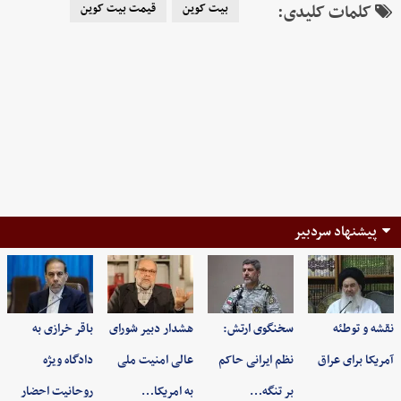
کلمات کلیدی:
بیت کوین
قیمت بیت کوین
پیشنهاد سردبیر
نقشه و توطئه
سخنگوی ارتش:
هشدار دبیر شورای
باقر خرازی به
آمریکا برای عراق
نظم ایرانی حاکم
عالی امنیت ملی
دادگاه ویژه
بر تنگه…
به امریکا…
روحانیت احضار