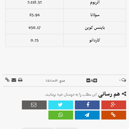
اتریوم
2,118.32
سولانا
85.96
بایننس کوین
650.17
کاردانو
0.25
A
۰
منبع :
اقتصاد24
هم رسانی
این مطلب را به دوستان خود برسانید.