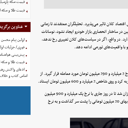
قیمت سکه پارسیان ۱۰۰ سوت امروز پنجشنبه 15 مرداد 
قیمت طلا و سکه امروز پنجشنب
اقتصاد کلان تاثیر می‌پذیرد. تحلیلگران معتقدند تا زمانی
عناوین برگزید
 در ساختار انحصاری بازار خودرو ایجاد نشود، نوسانات
ارد. در واقع، اگر در سیاست‌های کلان تغییری رخ ندهد،
اولین پیام محسن 
 با واقعیت‌های تورمی ادامه دهد.
فوری/ جزئیات اولی
پیش‌بینی هواشناسی امروز
قیمت طلا و سکه امروز پنجشنب
ادعای واکنش رهبر
پارس نوآ نسبت به روز گذشته 45 میلیون تومان ارزان شد تا امروز با نرخ 2 میلیارد و 290 میلیون تومان مورد معامله قرار گیرد. از
اساس کذب و خلاف 
پژو 207 دنده‌ای (هیدرولیک) نسبت به روز گذشته 22 میلیون تومان ارزان شد تا در روز جاری با نرخ یک میلیارد و 900 میلیون
تومان مورد معامله قرار گیرد. از طرف دیگر، تارا اتوماتیک V4 کاهش بهای 20 میلیون تومانی را پشت سر گذاشت و به نرخ