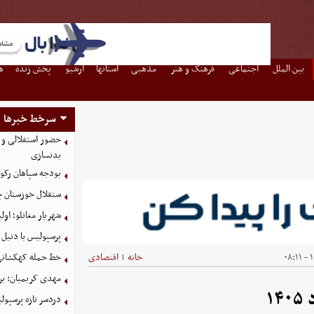
بین الملل
اجتماعی
فرهنگ و هنر
مذهبی
استانها
آرشیو
پخش زنده
ه
سرخط خبرها
حضور استقلالی و 
بدنسازی
بودجه سپاهان رکورد زد؛ تصویب
ستقلال خوزستان چ
شهریار مغانلو؛ اول
پرسپولیس با دنیل 
۱
خانه
اقتصادی
خط حمله کهکشانی گ
|
مهدی کریمیان: بر
دردسر تازه پرسپو