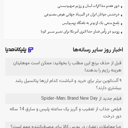
دور هفتم مذاکرات لبنان و رژیم صهیونیستی
درخشش جوانان ایران در المپیاد جهانی هوش مصنوعی
پاسخ منفی یک لژیونر به باشگاه پرسپولیس
روبیو در رأس فشار حداکثری آمریکا برای تغییر مسیر کوبا