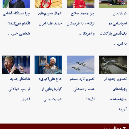
دروازه‌بان
چرا محمد صلاح
اعمال تحریم‌های
چرا دستگاه قضایی
اسپانیایی در
ترکیه را به عربستان
جدید علیه ایران
اقدام نمی‌کند؟ ؛
یک‌قدمی بازگشت
و آمریکا…
شخصی خبر…
به اس…
تصاویر جدید از
تصویر تازه منتشر
حاج علی‌اکبری:
شاهکار جدید
پهپادهای
شده از صندلی
گزارش‌هایی از
ترامپ خیالاتی
منهدم‌شده
اف۱۵…
حمایت مالی…
احمق
آمریکا…
مطالب برتر