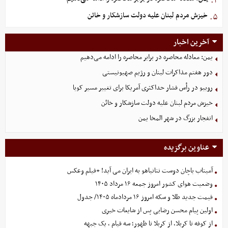
۴.
خیزش مردم لبنان علیه دولت سازشکار و خائن
۵.
آخرین اخبار
یمن: معادله محاصره در برابر محاصره را ادامه می‌دهیم
دور هفتم مذاکرات لبنان و رژیم صهیونیستی
روبیو در رأس فشار حداکثری آمریکا برای تغییر مسیر کوبا
خیزش مردم لبنان علیه دولت سازشکار و خائن
انفجار بزرگ در شهر المخا یمن
عناوین برگزیده
آمیتاب باچان دوست نتانیاهو به ایران می آید! +فیلم وعکس
وضعیت هوای کشور امروز جمعه ۱۶ مرداد ۱۴۰۵
قیمت جدید طلا و سکه امروز ۱۶ مردادماه ۱۴۰۵/ جدول
اولین پیام محسن رضایی پس از شایعات خبری
از کوفه تا کربلا، از کربلا تا ظهور؛ سه قیام ، یک جبهه