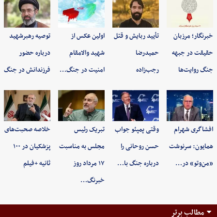
خبرنگار؛ مرزبان
تأیید ربایش و قتل
اولین عکس از
توصیه رهبرشهید
حقیقت در جبهه
حمیدرضا
شهید والامقام
درباره حضور
جنگ روایت‌ها
رجب‌زاده
امنیت در جنگ…
فرزندانش در جنگ
افشاگری شهرام
وقتی پمپئو جواب
تبریک رئیس
خلاصه صحبت‌های
همایون: سرنوشت
حسن روحانی را
مجلس به مناسبت
پزشکیان در ۱۰۰
«من‌وتو» در…
درباره جنگ با…
۱۷ مرداد روز
ثانیه +فیلم
خبرنگ…
مطالب برتر