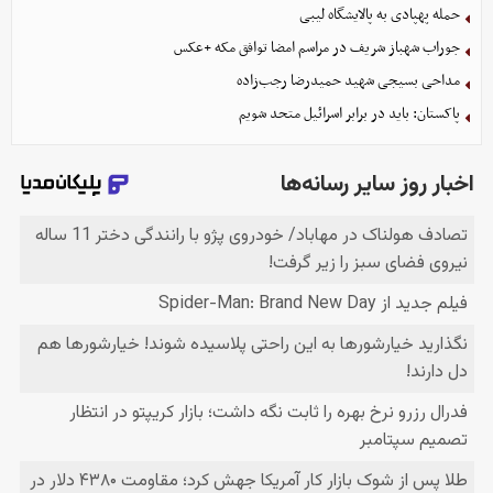
حمله پهپادی به پالایشگاه لیبی
جوراب‌ شهباز شریف در مراسم امضا توافق‌ مکه +عکس
مداحی بسیجی شهید حمیدرضا رجب‌زاده
پاکستان: باید در برابر اسرائیل متحد شویم