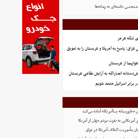
دمجتبی خامنه‌ای به رسانه‌ها
ی تنگه هرمز
راق: پاسخ به آمریکا و عربستان را به تعویق
تانه انصارالله به آرایش نظامی عربستان
ر برابر اسرائیل متحد شویم
ی «خاورمیانه پساآمریکا» آماده می‌کند
 آمریکایی به نفرت مردم جهان از آمریکا
یان مأموریت ائتلاف آمریکا در عراق