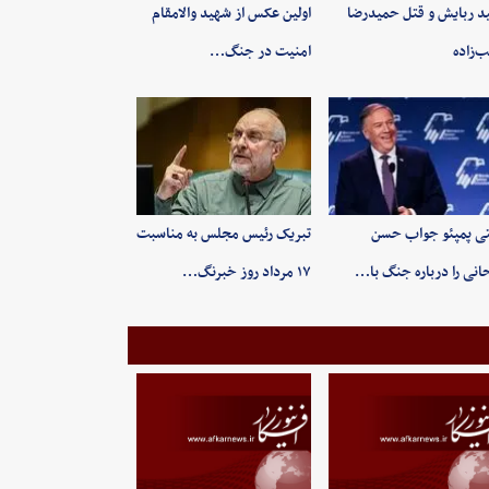
ید ربایش و قتل حمیدرضا
اولین عکس از شهید والامقام
‌زاده
امنیت در جنگ…
ی پمپئو جواب حسن
تبریک رئیس مجلس به مناسبت
انی را درباره جنگ با…
۱۷ مرداد روز خبرنگ…