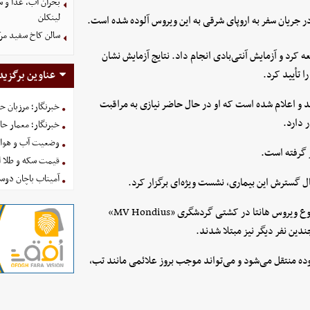
بحران آب، غذا و س
لینکلن
 در جریان سفر به اروپای شرقی به این ویروس آلوده شده است.
سالن کاخ سفید مرک
ه کرد و آزمایش آنتی‌بادی انجام داد. نتایج آزمایش نشان
ا تأیید کرد.
عناوین برگزید
 و اعلام شده است که او در حال حاضر نیازی به مراقبت
خبرنگار؛ مرزبان 
 دارد.
خبرنگار؛ معمار ح
وضعیت آب و هوای کشور ا
ر گرفته است.
قیمت سکه و طلا امروز شنبه
آمیتاب باچان دوست
تمال گسترش این بیماری، نشست ویژه‌ای برگزار کرد.
انتشار خبر نخستین مورد ابتلا در حالی صورت می‌گیرد که پیش‌تر شیوع ویروس هانتا در کشتی گردشگری «MV Hondius»
دین نفر دیگر نیز مبتلا شدند.
وده منتقل می‌شود و می‌تواند موجب بروز علائمی مانند تب،