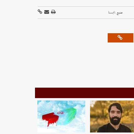
منبع :
ايسنا