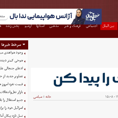
بین الملل
اجتماعی
فرهنگ و هنر
مذهبی
استانها
آرشیو
پخش زنده
ه
سرخط خبرها
وجود شواهدی مبنی 
شوخی کمتر دیده ش
ادعای جنجالی علیر
تصاویر جدید از ح
قیمت نقره امروز شنبه ۱۷ مرد
بازار نقل‌وانتقالات
۱۴
خانه
سیاسی
|
جنپو استقلال را 
اسرائیل خود را برا
نسل تازه پیکان آما