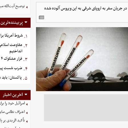
توصیح آیت‌الله سی
 در جریان سفر به اروپای شرقی به این ویروس آلوده شده
پربیننده‌ترین
شروط آمریکا برا
۱.
مقاومت اسلامی ع
۲.
انداختیم
فرار مشکوک ۴ هواپیما از عربستان
۳.
ضرب شست پیش‌دس
۴.
پاکستان: باید د
۵.
آخرین اخبار
اسرائیل خود را برا
اعتراف نظامی سابق
تأکید الزیدی بر پا