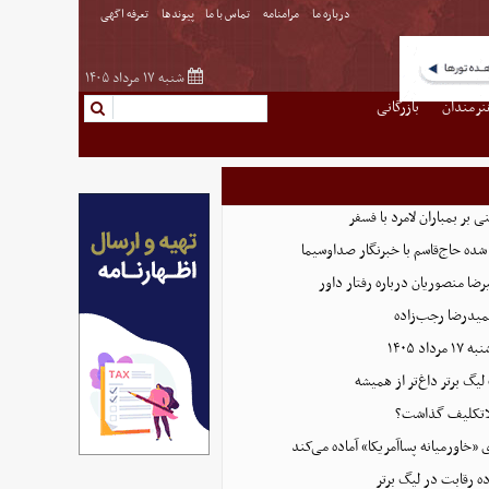
درباره ما
مرامنامه
تماس با ما
پیوندها
تعرفه اگهی
شنبه ۱۷ مرداد ۱۴۰۵
نرمندان
بازرگانی
بر بمباران لامرد با فسفر
ده حاج‌قاسم با خبرنگار صداوسیما
ضا منصوریان درباره رفتار داور
میدرضا رجب‌زاده
اد ۱۴۰۵
 لیگ برتر داغ‌تر از همیشه
بلاتکلیف گذاشت؟
ی «خاورمیانه پساآمریکا» آماده می‌کند
ده رقابت در لیگ برتر