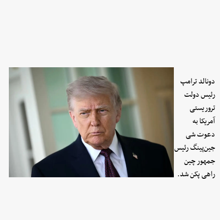
دونالد ترامپ
رئیس دولت
تروریستی
آمریکا به
دعوت شی
جین‌پینگ رئیس
جمهور چین
راهی پکن شد.