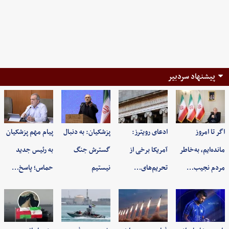
پیشنهاد سردبیر
اگر تا امروز
ادعای رویترز:
پزشکیان: به‌ دنبال
پیام مهم پزشکیان
مانده‌ایم، به‌خاطر
آمریکا برخی از
گسترش جنگ
به رئیس جدید
مردم نجیب…
تحریم‌های…
نیستیم
حماس؛ پاسخ…