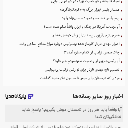
امید عالیشاه و دو حسرت بزرگ در دو دربی پیاپی
هشدار پلیس تهران بزرگ به «کودک‌بلاگرها»
پرسپولیس قید محمدجواد حسین‌نژاد را زد
آیا مهمات آمریکا در جنگ با ایران واقعاً تمام شده است؟
شیرین ترین آرزوی پزشکیان از زبان خودش +فیلم
اصرار مهدی تارتار کارساز شد؛ پرسپولیس دوباره سراغ مدافع نساجی رفت
چاک شومر: ترامپ از کدام سیاره آمده؟!
آیا رئیس‌جمهور از وضعیت سفره مردم خبر دارد؟
تصمیم تازه مهدی تارتار برای لو رفتن ترکیب پرسپولیس
مردی که عربستان برای سرش ۵ میلیون دلار جایزه گذاشت