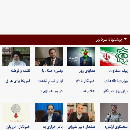
پیشنهاد سردبیر
پیام متفاوت
هدایای روز
ونس: جنگ با
نقشه و توطئه
وزارت اطلاعات
خبرنگار ۱۴۰۵
ایران تمام نشده؛
آمریکا برای عراق
برای روز خبرنگار
اعلام شد
در میانه بازی ه…
سخنگوی ارتش:
هشدار دبیر شورای
باقر خرازی به
خبرنگار؛ مرزبان