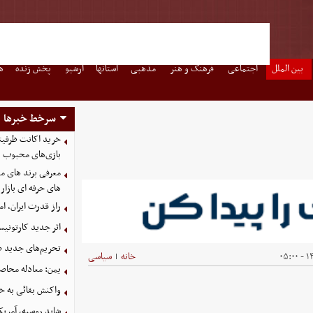
بین الملل
اجتماعی
فرهنگ و هنر
مذهبی
استانها
آرشیو
پخش زنده
ه
سرخط خبرها
بازی‌های محبوب
معرفی برند های مع
های حرفه ای بازار
راز قدرت ایران، ا
اثر جدید کارتونی
تحریم‌های جدید ضد
۱۴۰
خانه
سیاسی
|
یمن: معادله محاصره
واکنش بقائی به خی
شاید روسیه، آمریکا