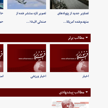
تصاویر جدید از پهپادهای
تصویر تازه منتشر شده از
حاج
منهدم‌شده آمریکا…
صندلی اف۱۵…
حم
مطالب برتر
اخبار
اخبار ورزشی
است
مطالب پیشنهادی