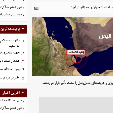
اقتصاد جهان را به زانو درآورد.
دور هفتم مذاکرات
درخشش جوانان ایر
پربیننده‌ترین
مقاومت اسلامی ع
۱.
انداختیم
حمله سایبری با
۲.
هشدار صنعاء ب
۳.
یمن: معادله محا
۴.
خیزش مردم لبن
۵.
انرژی و هزینه‌های حمل‌ونقل را تحت تأثیر قرار می‌دهد.
آخرین اخبار
یمن: معادله محاصره
دور هفتم مذاکرات