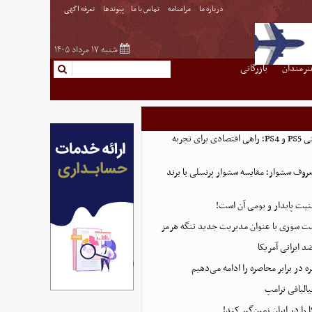
درباره ما
مرامنامه
تماس با ما
پیوندها
تعرفه اگهی
شنبه ۱۷ مرداد ۱۴۰۵
نرمندان
بازرگانی
خرید اکانت ظرفیتی PS5 و PS4؛ راهی اقتصادی برای تجربه
روف سشوار؛ مقایسه سشوار پرنسلی با برند
منیت پایدار و بومی آن است!
ست سوری با عنوان مدیریت جدید تنگه هرمز
 ایرانی آمریکا
 در برابر محاصره را ادامه می‌دهیم
البافی ترامپ
 را در ایران زمین‌گیر کند!