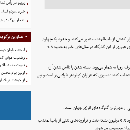
روبیو در رأس فشار
خیزش مردم لبنان 
انفجار بزرگ در شه
عناوین برگزید
س برآوردهای بین‌المللی، در شرایط عادی سالانه بین 20 تا 26 هزار کشتی از باب‌المندب عبور می‌کنند و حدود یک‌چهارم
تجارت کانتینری جهان از این مسیر انجام می‌شود. همچنین حجم کالای عبوری از این گذرگاه در سال‌های اخیر به حدود 1.6
آمیتاب باچان دوست
وضعیت هوای کشور امروز 
قیمت جدید طلا و سکه امروز ۱۶ 
صرف اروپا به شمار می‌رود. بسته شدن یا ناامن شدن آن،
اولین پیام محسن 
تخاب کنند؛ مسیری که هزاران کیلومتر طولانی‌تر است و بین
از کوفه تا کربلا، ا
 از مهم‌ترین گلوگاه‌های انرژی جهان است.
طبق آمار اداره اطلاعات انرژی آمریکا (EIA)، در سال 2023 روزانه حدود 9.3 میلیون بشکه نفت و فرآورده‌های نفتی از باب‌المندب