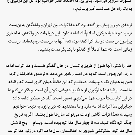
کشورها سرازیر می‌شود. بنابراین، ما احتمالاً قادر خواهیم بود کل این درگیری را
به یک راه حل مسالمت‌آمیز برسانیم.»
ترمذی دو روز پیش نیز گفته بود که مذاکرات بین تهران و واشنگتن به بن‌بست
نرسیده و با میانجیگری اسلام‌آباد ادامه دارد. این دیپلمات در واکنش به اخباری
پیرامون بن بست در مذاکرا گفته بود، «نه، آنها به بن‌بست نرسیده‌اند. بن‌بست
زمانی است که شما کاملاً از گفتگو با یکدیگر دست بکشید.
خدا را شکر، آنها هنوز از طریق پاکستان در حال گفتگو هستند و مذاکرات ادامه
دارد. این چیزی است که به من امید زیادی می‌دهد.» ترمذی خاطرنشان کرد:
«من به عنوان یک دیپلمات، معتقدم که این دقیقاً همان کاری است که وظیفه
ما است. وظیفه ما جلوگیری از جنگ یا متوقف کردن آن است. و فکر می‌کنم ما
در این کار نسبتاً خوب عمل می‌کنیم.»سفیر اسلام آباد در مسکو ادامه داد:
«بنابراین مذاکرات ادامه دارد و ما معتقدیم که دیر یا زود به نتیجه خواهیم
رسید.» «مذاکرات گاهی اوقات می‌تواند سال‌ها طول بکشد. اگر به تاریخ
جنگ کره نگاه کنید، سه تا چهار سال مذاکره بوده است. ویتنام -- پنج تا شش
سال مذاکره. لشکرکشی شوروی به افغانستان، سال‌ها مذاکره در ژنو. مذاکرات