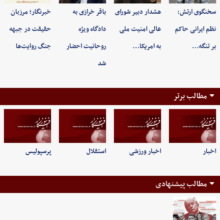
سخنگوی ارتش:
هشدار دبیر شورای
باقر خرازی به
خبرنگار؛ مرزبان
نظم ایرانی حاکم
عالی امنیت ملی
دادگاه ویژه
حقیقت در جبهه
بر تنگه…
به امریکا…
روحانیت احضار
جنگ روایت‌ها
شد
مطالب برتر
اخبار
اخبار ورزشی
استقلال
پرسپولیس
مطالب پیشنهادی