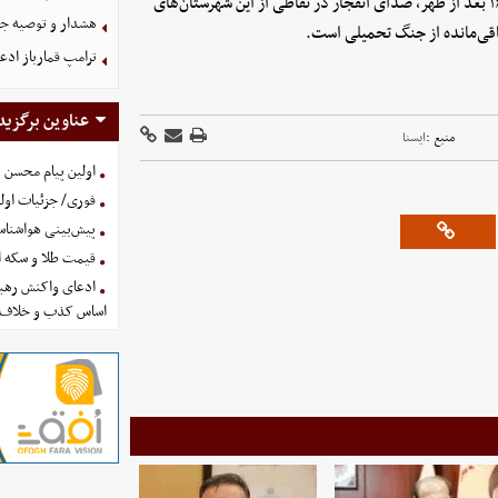
روابط عمومی استانداری امروز سه‌شنبه ۲۲ اردیبهشت از ساعت ۱۴تا ۱۶ بعد از ظهر، صدای انفجار در نقاطی از این شهرستان‌های
هشدار و توصیه جد
اقی‌مانده از جنگ تحمیلی است.
ترامپ قمارباز ادع
عناوین برگزید
منبع :
ايسنا
اولین پیام محسن 
فوری/ جزئیات اولی
پیش‌بینی هواشناسی امروز
قیمت طلا و سکه امروز پنجشنب
ادعای واکنش رهبر
اساس کذب و خلاف 