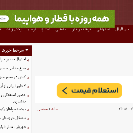
بین الملل
اجتماعی
فرهنگ و هنر
مذهبی
استانها
آرشیو
پخش زنده
ه
سرخط خبرها
احتمال حضور بیرا
مبلغ جدایی حسین 
کیش در مسیر میزبانی
۷ داور ایرانی از آزمون نخبگان آسیا سربلند بیرون آمدند
حضور استقلالی و 
بدنسازی
۱۴
خانه
سیاسی
بودجه سپاهان رکورد زد؛ تصویب
|
ستقلال خوزستان چ
شهریار مغانلو؛ اول