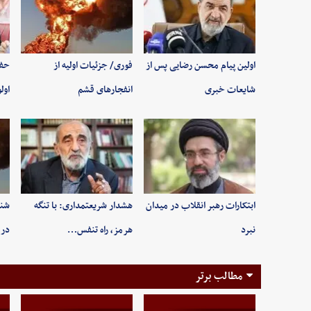
اولین پیام محسن رضایی پس از
فوری/ جزئیات اولیه از
حفظ
شایعات خبری
انفجارهای قشم
اول
ابتکارات رهبر انقلاب در میدان
هشدار شریعتمداری: با تنگه
شنی
نبرد
هرمز، راه تنفس…
در 
مطالب برتر