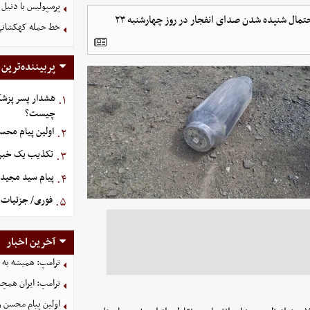
پرسپولیس با دنیل 
مدیریت بحران استانداری آذربایجان شرقی با صدور اطلاعیه‌ای از احتمال شنیده شدن صدای انفجار در روز چهارشنبه ۲۳
خط حمله کهکشانی گ
پربیننده‌ترین
هشدار پسر پزشک
۱.
چیست؟
اولین پیام محس
۲.
تکذیب یک خبر د
۳.
پیام سید مجید 
۴.
فوری/ جزئیات ا
۵.
آخرین اخبار
ترامپ: همیشه به م
ترامپ: ایران همچن
اولین پیام محسن 