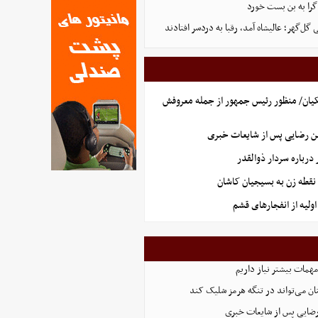
گرا به بن بست خورد
ل‌گهر؛ عالیشاه آمد، رقبا به دردسر افتادند
یان/ منظور رئیس جمهور از جمله معروفش
ن رضایی پس از شایعات خبری
رباره سردار ذوالقدر
نقطه زن به بسیجیان کاشان
ولیه از انفجارهای قشم
همات بیشتر نیاز داریم
ان می‌تواند در تنگه هرمز شلیک کند
رضایی پس از شایعات خبری