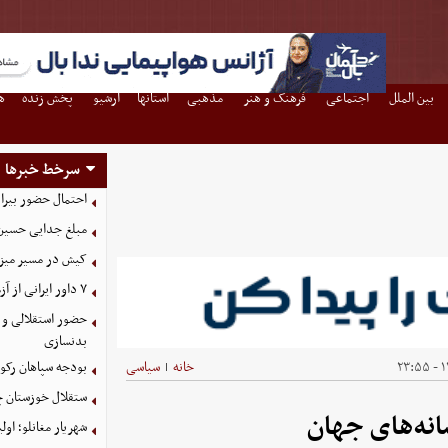
بین الملل
اجتماعی
فرهنگ و هنر
مذهبی
استانها
آرشیو
پخش زنده
ه
سرخط خبرها
احتمال حضور بیرا
مبلغ جدایی حسین 
کیش در مسیر میزبانی
۷ داور ایرانی از آزمون نخبگان آسیا سربلند بیرون آمدند
حضور استقلالی و 
بدنسازی
۱۴
خانه
سیاسی
بودجه سپاهان رکورد زد؛ تصویب
|
ستقلال خوزستان چ
انه‌های جهان
شهریار مغانلو؛ اول