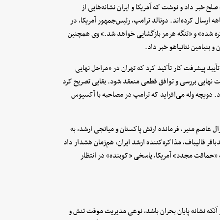
 خبر داد و نوشت که آمریکا و ایران نشانه‌هایی از
 ارسال کرده‌اند. دونالد ترامپ، رئیس‌جمهور آمریکا، در
ره شده» و «تنگه هرمز بازگشایی خواهد شد.» وی همچنین
و بنیامین نتانیاهو خبر داد.
أیید پیشرفت کار تأکید کرد که تهران در «مراحل نهایی
ق» است و انتظار می‌رود ظرف ۳۰ تا ۶۰ روز جزئیات نهایی بررسی و توافق قطعی منعقد شود. بقایی تصریح کرد
. دویچه وله می‌افزاید که ترامپ در مصاحبه با آکسیوس
ال عاصم منیر، فرمانده ارتش پاکستان و میانجی ارشد، به
اقر قالیباف، مذاکره‌کننده ارشد ایران، هم‌زمان هشدار داد
 «حماقت مجدد» آمریکا، پاسخی «کوبنده» در انتظار
ز آنکه نشانه پایان بحران باشد، نوعی مدیریت موقت تنش و