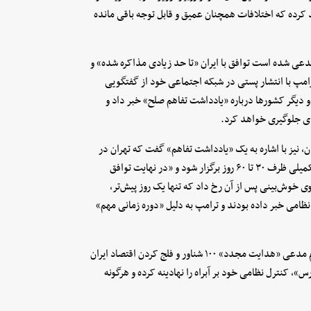
 کرده که اختلافات همچنان عمیق و قابل توجه باقی مانده
عی شده است توافق با ایران «تا حد زیادی مذاکره شده» و
رامپ با انتشار پستی در شبکه اجتماعی خود از گفتگویی
 دیگر کشورها درباره «یادداشت تفاهم صلح» خبر داد و
‌ای جلوگیری خواهد کرد.
، نیز با اشاره به یک «یادداشت تفاهم» گفت که تهران در
حال نهایی کردن آن در قالب چارچوبی ۱۴ ماده‌ای است تا مذاکرات تکمیلی ظرف ۳۰ تا ۶۰ روز برگزار شود و «در نهایت توافق
ی خوش‌بینی پس از آن رخ داد که تنها یک روز پیش‌تر،
 نظامی خبر داده بودند و ترامپ به دلیل «دوره زمانی مهم»
این رسانه انگلیسی همچنین به تناقض در میدان اشاره می‌کند: سنتکام مدعی «هدایت مجدد» ۱۰۰ شناور و فلج کردن اقتصاد ایران
س»، کنترل نظامی خود بر آبراه را نهادینه کرده و هرگونه