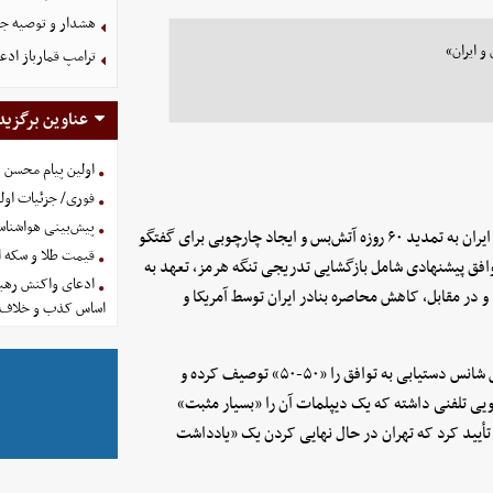
هشدار و توصیه جد
و ایران»
ترامپ قمارباز ادع
عناوین برگزید
اولین پیام محسن 
فوری/ جزئیات اولی
پیش‌بینی هواشناسی امروز
به نقل از میانجی‌گران گزارش داد که آمریکا و ایران به تمدید ۶۰ روزه آتش‌بس و ایجاد چارچوبی برای گفتگو
قیمت طلا و سکه امروز پنجشنب
 توافق پیشنهادی شامل بازگشایی تدریجی تنگه هرمز، تعهد به
ادعای واکنش رهبر
 و در مقابل، کاهش محاصره بنادر ایران توسط آمریکا و
اساس کذب و خلاف 
این روزنامه اقتصادی می‌افزاید که دونالد ترامپ در گفتگو با آکسیوس شانس دستیابی به توافق را «۵۰-۵۰» توصیف کرده و
گویی تلفنی داشته که یک دیپلمات آن را «بسیار مثبت»
تأیید کرد که تهران در حال نهایی کردن یک «یادداشت