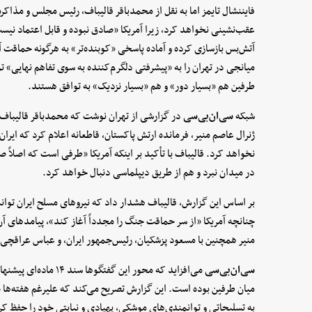
فایننشال تایمز اما به نقل از محمدباقر قالیباف، رئیس مجلس و مذاکر
عقب‌نشینی نخواهد کرد، زیرا آمریکا «صادق نبوده و قابل اعتماد نیس
آتش‌بس بازسازی کرده و آماده پاسخی «کوبنده‌تر» به هرگونه حماقت
میانجی در تهران را به «پیشرفتی دلگرم‌کننده به سوی تفاهم نهایی»
طرفین هم «بسیار دور» و هم «بسیار نزدیک» به توافق هستند.
شبکه
سی‌ان‌بی‌سی
در گزارشی از تهران نوشت که محمدباقر قالیباف، 
ژنرال عاصم منیر، فرمانده ارتش پاکستان، قاطعانه اعلام کرد که ایرا
نخواهد کرد. قالیباف با تأکید بر اینکه آمریکا «طرفی است که اصلاً
در میدان نبرد و هم از طریق دیپلماسی دنبال خواهد کرد.
بر اساس این گزارش، قالیباف هشدار داد که نیروهای مسلح ایران توان
چنانچه آمریکا «از سر حماقت جنگ را مجدداً آغاز کند»، پیامدهای آن «ک
منیر همچنین با مسعود پزشکیان، رئیس‌جمهور ایران، و عباس عراقچی، 
سی‌ان‌بی‌سی
می‌افزاید که محور این 
میان طرفین بوده است. این گزارش تصریح می‌کند که علیرغم هفته‌ها ج
به تسلیحاتی و توانمندی‌های موشکی، پهپادی و نیابتی خود را حفظ کرد