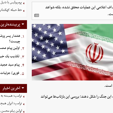
پرسپولیس با دنیل 
 اهداف اعلامی این عملیات محقق نشده، بلکه شواهد
خط حمله کهکشانی گ
ست.
پربیننده‌ترین
هشدار پسر پزشک
۱.
چیست؟
اولین پیام محس
۲.
تکذیب یک خبر د
۳.
پیام سید مجید 
۴.
فوری/ جزئیات ا
۵.
 است.
آخرین اخبار
ترامپ: همیشه به م
این جنگ را شکل دهند؛ بررسی این بازتاب‌ها می‌تواند
ترامپ: ایران همچن
اولین پیام محسن 