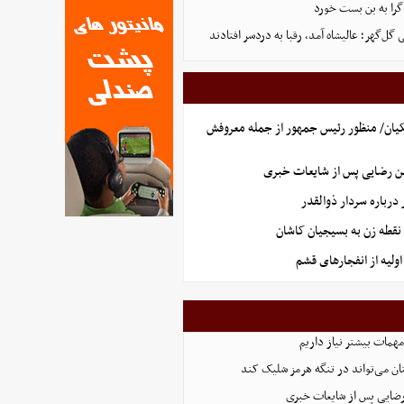
گرا به بن بست خورد
ل‌گهر؛ عالیشاه آمد، رقبا به دردسر افتادند
یان/ منظور رئیس جمهور از جمله معروفش
ن رضایی پس از شایعات خبری
رباره سردار ذوالقدر
نقطه زن به بسیجیان کاشان
ولیه از انفجارهای قشم
همات بیشتر نیاز داریم
ان می‌تواند در تنگه هرمز شلیک کند
رضایی پس از شایعات خبری