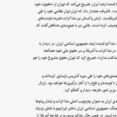
ه‌کننده ارشد ایران، تصریح می‌کند که تهران از «حقوق» خود
ت». قالیباف هشدار داد که ایران توان نظامی خود را طی
 آمریکاست. ارتش پاکستان نیز مذاکرات فشرده هیئت‌های
 توصیف کرده است. بقایی نیز با جمع‌بندی متناقض‌گفت که
مذاکره‌کننده ارشد جمهوری اسلامی ایران، در دیدار با
ن در مذاکرات با آمریکا بر سر حقوق ملی خود مصالحه
 صداقت ندارد»، تصریح کرد که تهران حقوق مشروع خود را هم
مندی‌های خود را طی دوره آتش‌بس بازسازی کرده‌اند و
وبنده‌تر و تلخ‌تر» از آغاز درگیری‌ها خواهد بود. ژنرال
وزیر امور خارجه، دیدار و گفتگو کرد.
گفتگوها سند ۱۴ ماده‌ای پیشنهادی ایران به عنوان چارچوب اصلی مذاکرات و تبادل پیام‌ها
نگ، جمهوری اسلامی ایران ذخایر اورانیوم با غنای نزدیک
ه است. در همین حال، مارکو روبیو، وزیر خارجه آمریکا، از